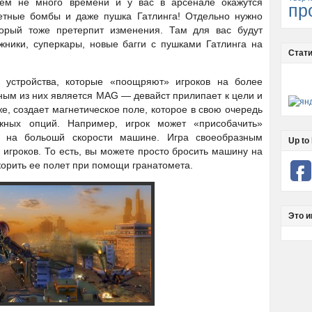
сем не много времени и у вас в арсенале окажутся
пр
сетные бомбы и даже пушка Гатлинга! Отдельно нужно
оторый тоже претерпит изменения. Там для вас будут
ники, суперкары, новые багги с пушками Гатлинга на
Стати
 устройства, которые «поощряют» игроков на более
ым из них является MAG — девайст прилипает к цели и
е, создает магнетическое поле, которое в свою очередь
жных опций. Например, игрок может «присобачить»
 на больошй скорости машине. Игра своеобразным
Up to 
 игроков. То есть, вы можете просто бросить машину на
скорить ее полет при помощи гранатомета.
Это и