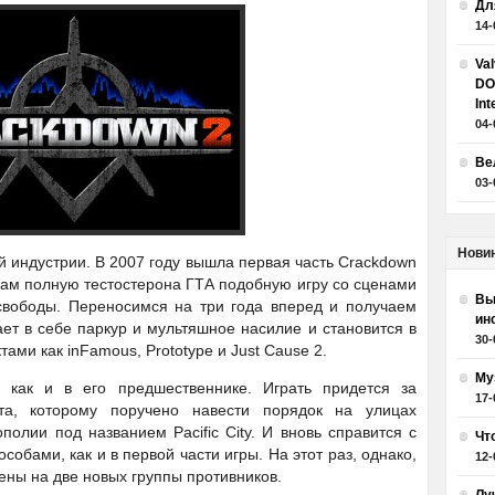
Дл
14-
Va
DO
Int
04-
Ве
03-
Нови
ой индустрии. В 2007 году вышла первая часть Crackdown
кам полную тестостерона ГТА подобную игру со сценами
Вы
свободы. Переносимся на три года вперед и получаем
ин
ет в себе паркур и мультяшное насилие и становится в
30-
ами как inFamous, Prototype и Just Cause 2.
Му
как и в его предшественнике. Играть придется за
17-
нта, которому поручено навести порядок на улицах
полии под названием Pacific City. И вновь справится с
Чт
бами, как и в первой части игры. На этот раз, однако,
12-
ены на две новых группы противников.