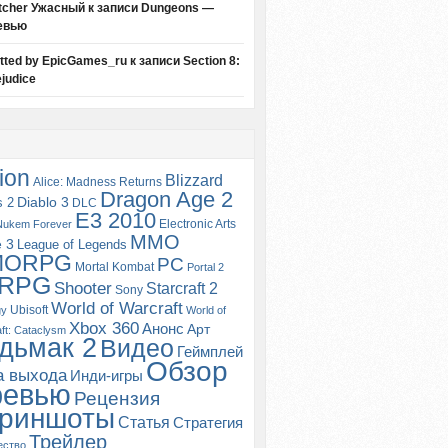
tcher Ужасный
к записи
Dungeons —
евью
itted by EpicGames_ru
к записи
Section 8:
judice
ion
Blizzard
Alice: Madness Returns
Dragon Age 2
s 2
Diablo 3
DLC
E3 2010
Electronic Arts
Nukem Forever
MMO
e 3
League of Legends
MORPG
PC
Mortal Kombat
Portal 2
RPG
Shooter
Starcraft 2
Sony
World of Warcraft
Ubisoft
gy
World of
Xbox 360
Анонс
Арт
ft: Cataclysm
дьмак 2
Видео
Геймплей
Обзор
а выхода
Инди-игры
ревью
Рецензия
риншоты
Статья
Стратегия
Трейлер
ество