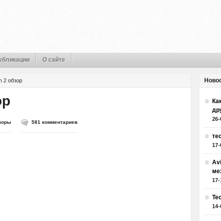
убликации
О сайте
Ново
 2 обзор
ор
Как
др
26-
зоры
581 комментариев
те
17-
Av
ме
17-
Те
14-