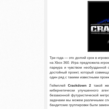
Три года — это долгий срок в игров
на Xbox 360. Игра предложила игро
паркура и чувством необузданной 
достойный проект, который совмеща
один ряд с такими известными проект
Геймплей
Crackdown 2
такой же 
кибернетически улучшенного аге
беззаконной футуристической метро
задачами мы можем различными спосо
бандитские группировки были замен