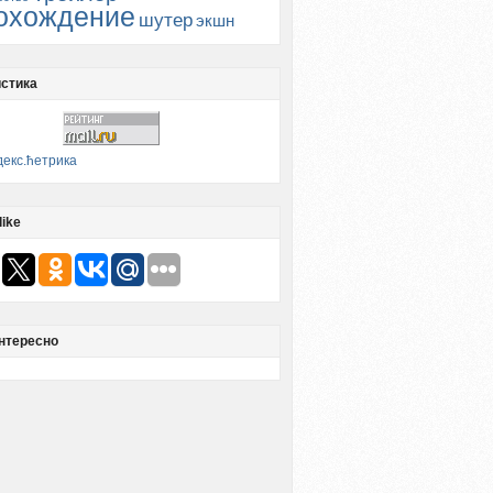
охождение
шутер
экшн
стика
like
нтересно