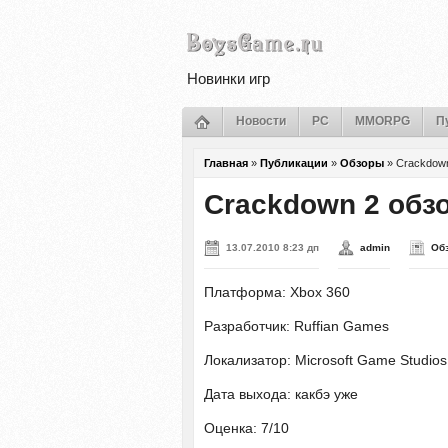
Новинки игр
Новости
PC
MMORPG
П
Главная
»
Публикации
»
Обзоры
»
Crackdown
Crackdown 2 обз
13.07.2010 8:23 дп
admin
Об
Платформа: Xbox 360
Разработчик: Ruffian Games
Локализатор: Microsoft Game Studios
Дата выхода: какбэ уже
Оценка: 7/10