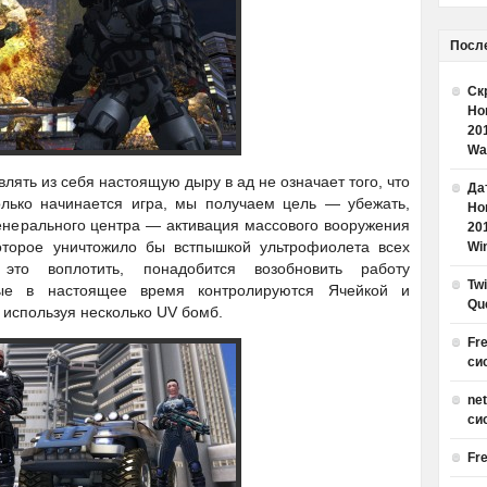
Посл
Ск
Но
20
Wa
влять из себя настоящую дыру в ад не означает того, что
Дат
олько начинается игра, мы получаем цель — убежать,
Но
енерального центра — активация массового вооружения
20
которое уничтожило бы встпышкой ультрофиолета всех
Win
то воплотить, понадобится возобновить работу
Tw
рые в настоящее время контролируются Ячейкой и
Qu
 используя несколько UV бомб.
Fr
си
ne
си
Fr