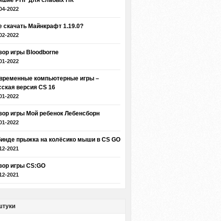
чшие РПГ для слабых ПК
04-2022
е скачать Майнкрафт 1.19.0?
02-2022
зор игры Bloodborne
01-2022
временные компьютерные игры –
сская версия CS 16
01-2022
зор игры Мой ребенок Лебенсборн
01-2022
бинде прыжка на колёсико мыши в CS GO
12-2021
зор игры CS:GO
12-2021
штуки