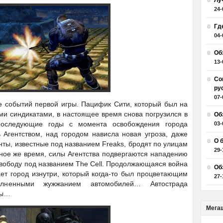
Лу
24-
Гд
04-
Об
13-
Со
ру
07-
е событий первой игры. Пацифик Сити, который был на
и синдикатами, в настоящее время снова погрузился в
Об
последующие годы с момента освобождения города
03-
 Агентством, над городом нависла новая угроза, даже
О 
нты, известные под названием Freaks, бродят по улицам
29-
евное же время, силы Агентства подвергаются нападению
вободу под названием The Cell. Продолжающаяся война
Об
ет город изнутри, который когда-то был процветающим
27-
лненными жужжанием автомобилей… Автострада
ны…
Мега