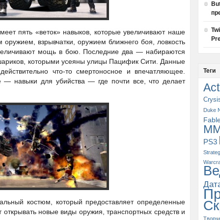
Bu
пр
Tw
меет пять «веток» навыков, которые увеличивают наше
Pre
 оружием, взрывчатки, оружием ближнего боя, ловкость
увеличивают мощь в бою. Последние два — набираются
шариков, которыми усеяны улицы Пацифик Сити. Данные
действительно что-то смертоносное и впечатляющее.
Теги
е — навыки для убийства — где почти все, что делает
Act
Crysi
Duke 
Fabl
M
PS3
Strate
Warcra
Ве
Дат
П
альный костюм, который предоставляет определенные
Ск
т открывать новые виды оружия, транспортных средств и
Творч