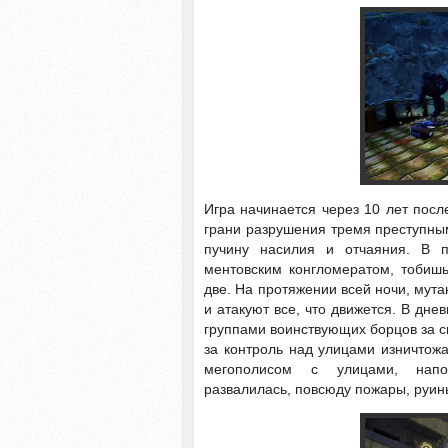
Игра начинается через 10 лет посл
грани разрушения тремя преступным
пучину насилия и отчаяния. В 
ментовским конгломератом, тобишь
две. На протяжении всей ночи, мута
и атакуют все, что движется. В дн
группами воинствующих борцов за с
за контроль над улицами изничтожа
мегополисом с улицами, напо
развалилась, повсюду пожары, руи