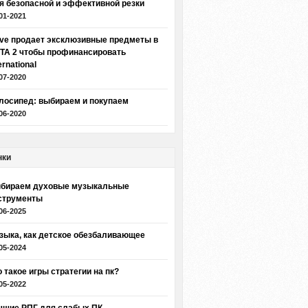
я безопасной и эффективной резки
01-2021
lve продает эксклюзивные предметы в
TA 2 чтобы профинансировать
ernational
07-2020
лосипед: выбираем и покупаем
06-2020
нки
бираем духовые музыкальные
струменты
06-2025
зыка, как детское обезбаливающее
05-2024
о такое игры стратегии на пк?
05-2022