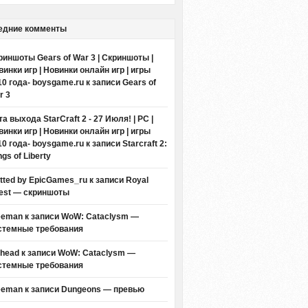
едние комменты
риншоты Gears of War 3 | Скриншоты |
винки игр | Новинки онлайн игр | игры
10 года- boysgame.ru
к записи
Gears of
r 3
а выхода StarCraft 2 - 27 Июля! | PC |
винки игр | Новинки онлайн игр | игры
10 года- boysgame.ru
к записи
Starcraft 2:
gs of Liberty
itted by EpicGames_ru
к записи
Royal
est — скриншоты
eeman к записи
WoW: Cataclysm —
стемные требования
thead к записи
WoW: Cataclysm —
стемные требования
eeman к записи
Dungeons — превью