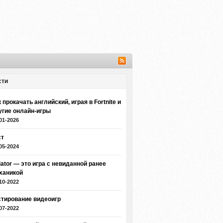
сти
 прокачать английский, играя в Fortnite и
угие онлайн-игры
01-2026
ст
05-2024
iator — это игра с невиданной ранее
ханикой
10-2022
стирование видеоигр
07-2022