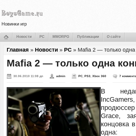
Новинки игр
Новости
PC
MMORPG
Публикации
О сайте
Главная
»
Новости
»
PC
»
Mafia 2 — только одна
Mafia 2 — только одна ко
30.06.2010 11:08 дп
admin
PC
,
PS3
,
Xbox 360
7 коммент
В недав
IncGam
продюсс
Grace, за
концовка в
одна: