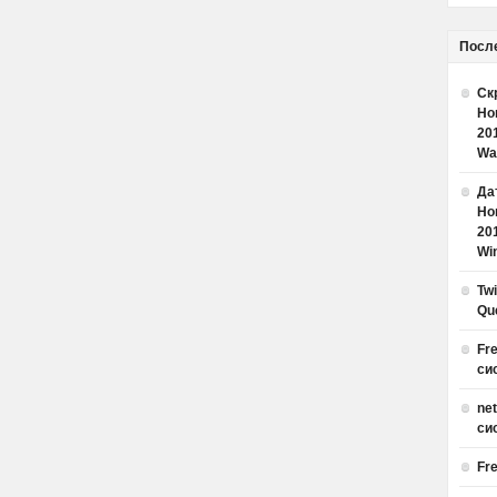
Посл
Ск
Но
20
Wa
Дат
Но
20
Win
Tw
Qu
Fr
си
ne
си
Fr