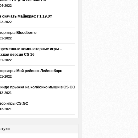
чшие РПГ для слабых ПК
04-2022
е скачать Майнкрафт 1.19.0?
02-2022
зор игры Bloodborne
01-2022
временные компьютерные игры –
сская версия CS 16
01-2022
зор игры Мой ребенок Лебенсборн
01-2022
бинде прыжка на колёсико мыши в CS GO
12-2021
зор игры CS:GO
12-2021
штуки