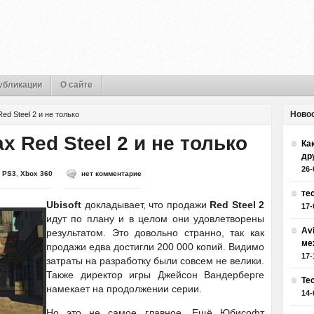
убликации
О сайте
Ново
Red Steel 2 и не только
х Red Steel 2 и не только
Как
др
26-
,
PS3
,
Xbox 360
нет комментарие
те
Ubisoft
докладывает, что продажи
Red Steel 2
17-
идут по плану и в целом они удовлетворены
Av
результатом. Это довольно странно, так как
ме
продажи едва достигли 200 000 копий. Видимо
17-
затраты на разработку были совсем не велики.
Также директор игры Джейсон Вандерберге
Те
намекает на продолжении серии.
14-
Но это не самое главное. Ещё Юбисофт