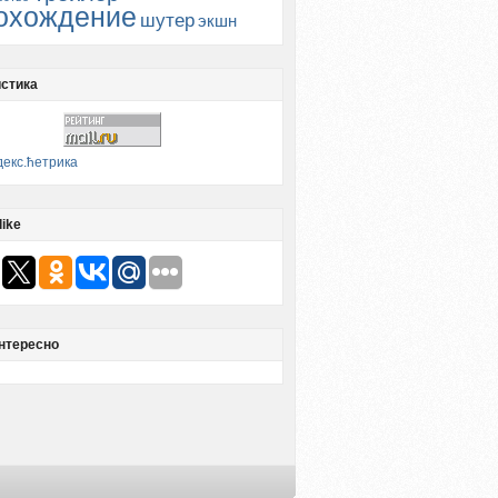
охождение
шутер
экшн
стика
like
нтересно