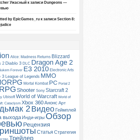
tcher Ужасный
к записи
Dungeons —
евью
itted by EpicGames_ru
к записи
Section 8:
judice
ion
Blizzard
Alice: Madness Returns
Dragon Age 2
s 2
Diablo 3
DLC
E3 2010
Electronic Arts
Nukem Forever
MMO
e 3
League of Legends
MORPG
PC
Mortal Kombat
Portal 2
RPG
Shooter
Starcraft 2
Sony
World of Warcraft
Ubisoft
gy
World of
Xbox 360
Анонс
Арт
ft: Cataclysm
дьмак 2
Видео
Геймплей
Обзор
а выхода
Инди-игры
ревью
Рецензия
риншоты
Статья
Стратегия
Трейлер
ество