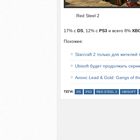
Red Steel 2
17% с
DS
, 12% с
PS3
и всего 8%
XBO
Похожее:
Starcraft 2 только для жителей
Ubisoft будет продолжать серию 
Анонс Lead & Gold: Gangs of th
ТЕГИ:
DS
PS3
RED STEEL 2
UBISOFT