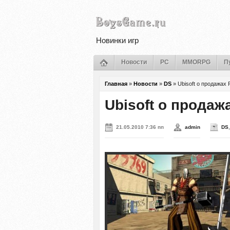
Новинки игр
Новости
PC
MMORPG
П
Главная
»
Новости
»
DS
»
Ubisoft о продажах 
Ubisoft о продажа
21.05.2010 7:36 пп
admin
DS