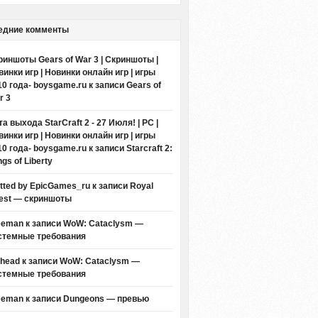
едние комменты
риншоты Gears of War 3 | Скриншоты |
винки игр | Новинки онлайн игр | игры
10 года- boysgame.ru
к записи
Gears of
r 3
а выхода StarCraft 2 - 27 Июля! | PC |
винки игр | Новинки онлайн игр | игры
10 года- boysgame.ru
к записи
Starcraft 2:
gs of Liberty
itted by EpicGames_ru
к записи
Royal
est — скриншоты
eeman к записи
WoW: Cataclysm —
стемные требования
thead к записи
WoW: Cataclysm —
стемные требования
eeman к записи
Dungeons — превью