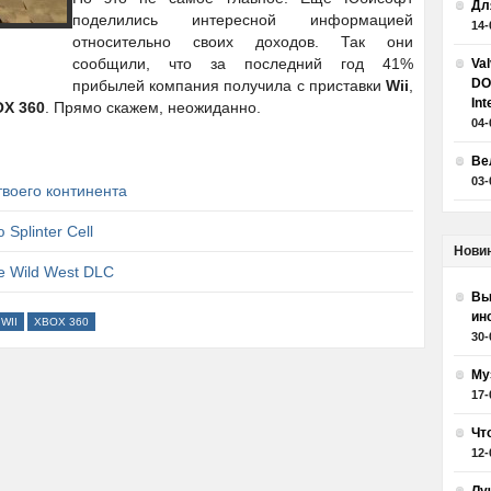
Дл
поделились интересной информацией
14-
относительно своих доходов. Так они
сообщили, что за последний год 41%
Va
DO
прибылей компания получила с приставки
Wii
,
Int
X 360
. Прямо скажем, неожиданно.
04-
Ве
03-
 твоего континента
Splinter Cell
Нови
e Wild West DLC
Вы
ин
WII
XBOX 360
30-
Му
17-
Чт
12-