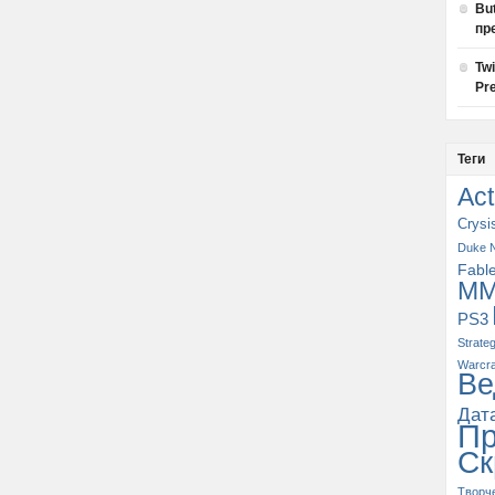
Bu
пр
Tw
Pre
Теги
Act
Crysi
Duke 
Fabl
M
PS3
Strate
Warcra
Ве
Дат
П
Ск
Творч