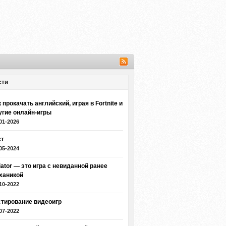
сти
 прокачать английский, играя в Fortnite и
угие онлайн-игры
01-2026
ст
05-2024
iator — это игра с невиданной ранее
ханикой
10-2022
стирование видеоигр
07-2022