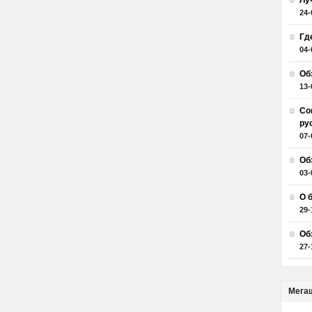
Лу
24-
Гд
04-
Об
13-
Со
ру
07-
Об
03-
О 
29-
Об
27-
Мега