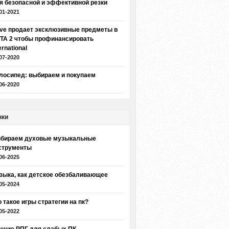
я безопасной и эффективной резки
01-2021
lve продает эксклюзивные предметы в
TA 2 чтобы профинансировать
ernational
07-2020
лосипед: выбираем и покупаем
06-2020
нки
бираем духовые музыкальные
струменты
06-2025
зыка, как детское обезбаливающее
05-2024
о такое игры стратегии на пк?
05-2022