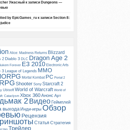
tcher Ужасный
к записи
Dungeons —
евью
itted by EpicGames_ru
к записи
Section 8:
judice
ion
Blizzard
Alice: Madness Returns
Dragon Age 2
s 2
Diablo 3
DLC
E3 2010
Electronic Arts
Nukem Forever
MMO
e 3
League of Legends
MORPG
PC
Mortal Kombat
Portal 2
RPG
Shooter
Starcraft 2
Sony
World of Warcraft
Ubisoft
gy
World of
Xbox 360
Анонс
Арт
ft: Cataclysm
дьмак 2
Видео
Геймплей
Обзор
а выхода
Инди-игры
ревью
Рецензия
риншоты
Статья
Стратегия
Трейлер
ество