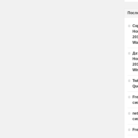
Посл
Ск
Но
20
Wa
Дат
Но
20
Win
Tw
Qu
Fr
си
ne
си
Fr