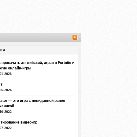
сти
 прокачать английский, играя в Fortnite и
угие онлайн-игры
01-2026
ст
05-2024
iator — это игра с невиданной ранее
ханикой
10-2022
стирование видеоигр
07-2022