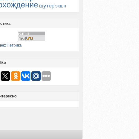
охождение
шутер
экшн
стика
like
нтересно