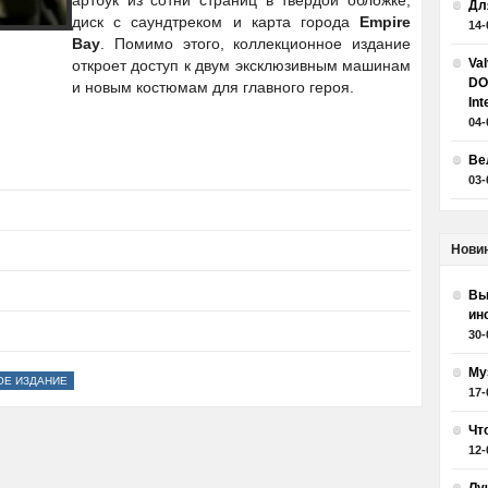
артбук из сотни страниц в твердой обложке,
Дл
диск с саундтреком и карта города
Empire
14-
Bay
. Помимо этого, коллекционное издание
Va
откроет доступ к двум эксклюзивным машинам
DO
и новым костюмам для главного героя.
Int
04-
Ве
03-
Нови
Вы
ин
30-
Му
ОЕ ИЗДАНИЕ
17-
Чт
12-