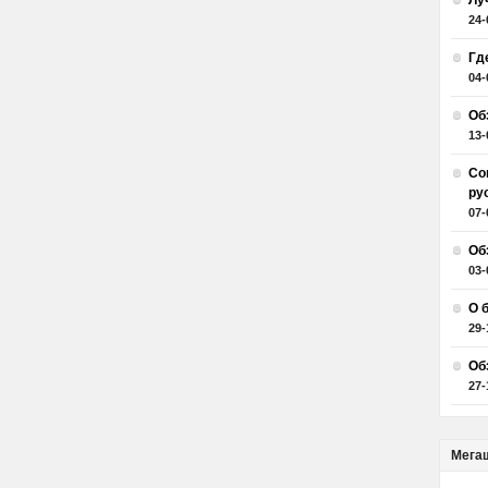
Лу
24-
Гд
04-
Об
13-
Со
ру
07-
Об
03-
О 
29-
Об
27-
Мега