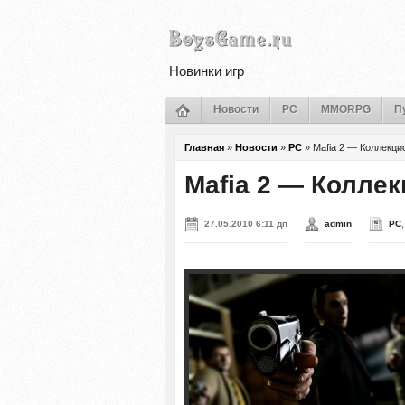
Новинки игр
Новости
PC
MMORPG
П
Главная
»
Новости
»
PC
»
Mafia 2 — Коллекци
Mafia 2 — Колле
27.05.2010 6:11 дп
admin
PC