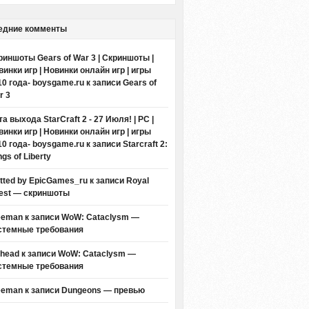
едние комменты
риншоты Gears of War 3 | Скриншоты |
винки игр | Новинки онлайн игр | игры
10 года- boysgame.ru
к записи
Gears of
r 3
а выхода StarCraft 2 - 27 Июля! | PC |
винки игр | Новинки онлайн игр | игры
10 года- boysgame.ru
к записи
Starcraft 2:
gs of Liberty
itted by EpicGames_ru
к записи
Royal
est — скриншоты
eeman к записи
WoW: Cataclysm —
стемные требования
thead к записи
WoW: Cataclysm —
стемные требования
eeman к записи
Dungeons — превью