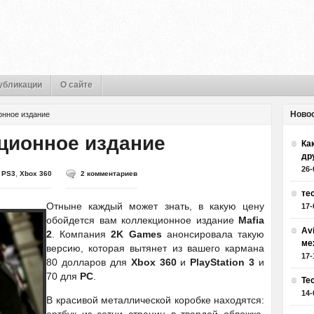
убликации
О сайте
Ново
онное издание
кционное издание
Как
др
26-
,
PS3
,
Xbox 360
2 комментариев
те
Отныне каждый может знать, в какую цену
17-
обойдется вам коллекционное издание
Mafia
Av
2
. Компания
2K Games
анонсировала такую
ме
версию, которая вытянет из вашего кармана
17-
80 долларов для
Xbox 360
и
PlayStation 3
и
70 для
PC
.
Те
14-
В красивой металлической коробке находятся: