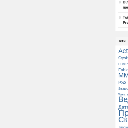
Bu
пр
Tw
Pre
Теги
Act
Crysi
Duke 
Fabl
M
PS3
Strate
Warcra
Ве
Дат
П
Ск
Творч