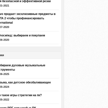
я безопасной и эффективной резки
01-2021
lve продает эксклюзивные предметы в
TA 2 чтобы профинансировать
ernational
07-2020
лосипед: выбираем и покупаем
06-2020
нки
бираем духовые музыкальные
струменты
06-2025
зыка, как детское обезбаливающее
05-2024
о такое игры стратегии на пк?
05-2022