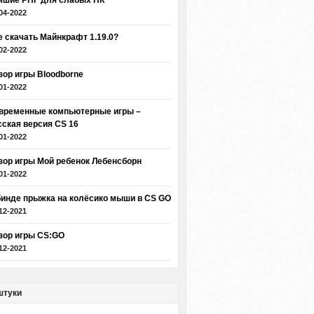
чшие РПГ для слабых ПК
04-2022
е скачать Майнкрафт 1.19.0?
02-2022
зор игры Bloodborne
01-2022
временные компьютерные игры –
сская версия CS 16
01-2022
зор игры Мой ребенок Лебенсборн
01-2022
бинде прыжка на колёсико мыши в CS GO
12-2021
зор игры CS:GO
12-2021
штуки