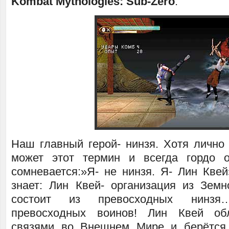
Kombat Mythologies: Sub-Zero
:
Наш главный герой- нинзя. Хотя лично 
может этот термин и всегда гордо о
сомневается:»Я- не нинзя. Я- Лин Квей
знает: Лин Квей- организация из Земн
состоит из превосходных нинзя
превосходных воинов! Лин Квей об
связями во Внешнем Мире и берётся