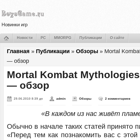
Новинки игр
Новости
PC
MMORPG
Публикации
О сайте
Главная
»
Публикации
»
Обзоры
»
Mortal Kombat
— обзор
Mortal Kombat Mythologies
— обзор
29.06.2010 8:39 дп
admin
Обзоры
2 комментариев
«В каждом из нас живёт плам
Обычно в начале таких статей принято пи
«Перед тем как познакомить вас с этой