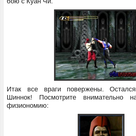
бою с Куан Чи.
Итак все враги повержены. Осталс
Шиннок! Посмотрите внимательно н
физиономию: