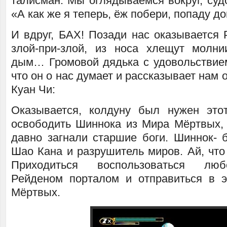
талисман. Мы оглядываемся вокруг, суд
«А как же я теперь, ёж побери, попаду д
И вдруг, БАХ! Позади нас оказывается 
злой-при-злой, из носа хлещут молн
дым… Громовой дядька с удовольствием
что он о нас думает и рассказывает нам 
Куан Чи:
Оказывается, колдуну был нужен это
освободить Шиннока из Мира Мёртвых, 
давно загнали старшие боги. Шиннок- б
Шао Кана и разрушитель миров. Ай, что
Приходиться воспользоваться лю
Рейденом порталом и отправиться в 
Мёртвых.