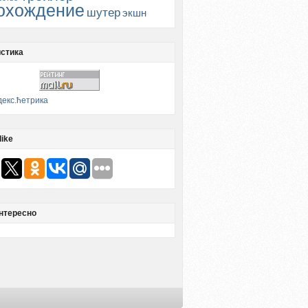
охождение
шутер
экшн
стика
like
нтересно