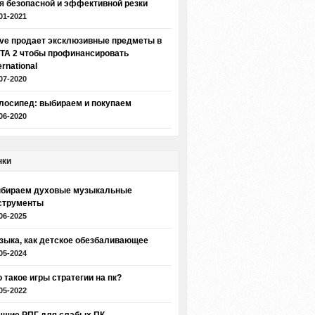
я безопасной и эффективной резки
01-2021
lve продает эксклюзивные предметы в
TA 2 чтобы профинансировать
ernational
07-2020
лосипед: выбираем и покупаем
06-2020
нки
бираем духовые музыкальные
струменты
06-2025
зыка, как детское обезбаливающее
05-2024
о такое игры стратегии на пк?
05-2022