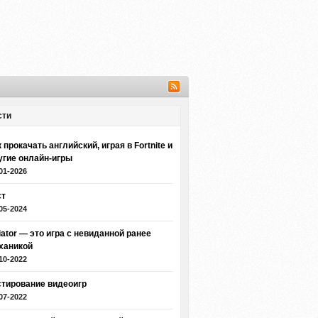
сти
 прокачать английский, играя в Fortnite и
угие онлайн-игры
01-2026
ст
05-2024
iator — это игра с невиданной ранее
ханикой
10-2022
стирование видеоигр
07-2022