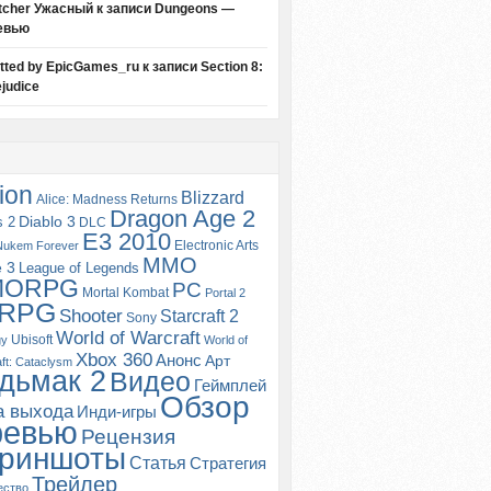
tcher Ужасный
к записи
Dungeons —
евью
itted by EpicGames_ru
к записи
Section 8:
judice
ion
Blizzard
Alice: Madness Returns
Dragon Age 2
s 2
Diablo 3
DLC
E3 2010
Electronic Arts
Nukem Forever
MMO
e 3
League of Legends
MORPG
PC
Mortal Kombat
Portal 2
RPG
Shooter
Starcraft 2
Sony
World of Warcraft
Ubisoft
gy
World of
Xbox 360
Анонс
Арт
ft: Cataclysm
дьмак 2
Видео
Геймплей
Обзор
а выхода
Инди-игры
ревью
Рецензия
риншоты
Статья
Стратегия
Трейлер
ество