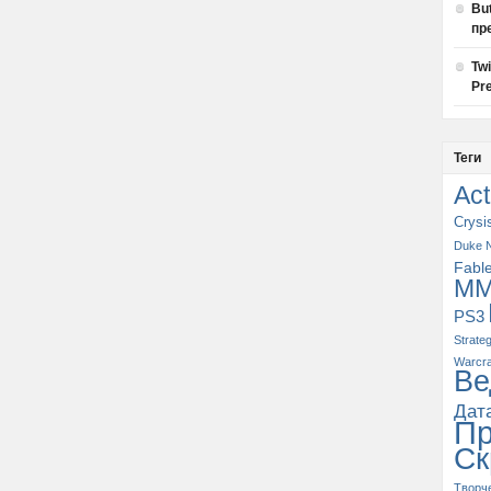
Bu
пр
Tw
Pre
Теги
Act
Crysi
Duke 
Fabl
M
PS3
Strate
Warcra
Ве
Дат
П
Ск
Творч