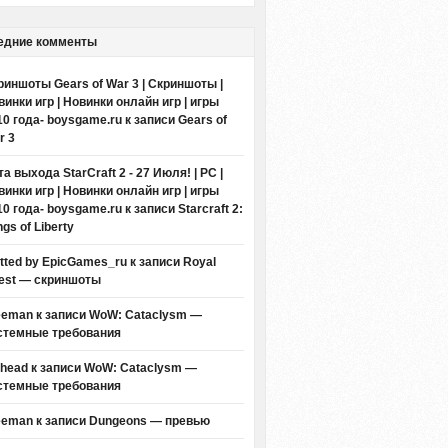
едние комменты
риншоты Gears of War 3 | Скриншоты |
винки игр | Новинки онлайн игр | игры
10 года- boysgame.ru
к записи
Gears of
r 3
а выхода StarCraft 2 - 27 Июля! | PC |
винки игр | Новинки онлайн игр | игры
10 года- boysgame.ru
к записи
Starcraft 2:
gs of Liberty
itted by EpicGames_ru
к записи
Royal
est — скриншоты
eeman к записи
WoW: Cataclysm —
стемные требования
thead к записи
WoW: Cataclysm —
стемные требования
eeman к записи
Dungeons — превью