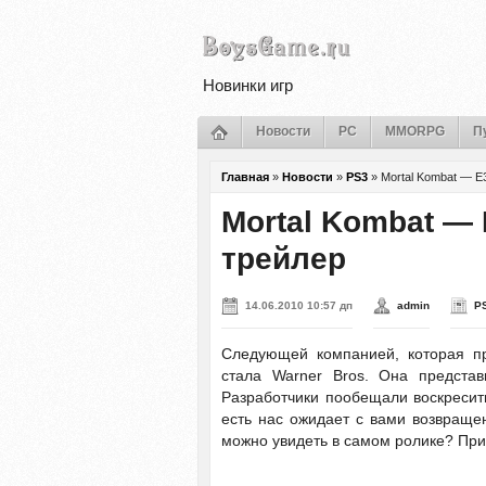
Новинки игр
Новости
PC
MMORPG
П
Главная
»
Новости
»
PS3
»
Mortal Kombat — E
Mortal Kombat —
трейлер
14.06.2010 10:57 дп
admin
P
Следующей компанией, которая пр
стала Warner Bros. Она предста
Разработчики пообещали воскресит
есть нас ожидает с вами возвращен
можно увидеть в самом ролике? При