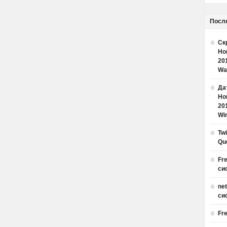
Посл
Ск
Но
20
Wa
Дат
Но
20
Win
Tw
Qu
Fr
си
ne
си
Fr