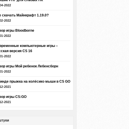
чшие РПГ для слабых ПК
04-2022
е скачать Майнкрафт 1.19.0?
02-2022
зор игры Bloodborne
01-2022
временные компьютерные игры –
сская версия CS 16
01-2022
зор игры Мой ребенок Лебенсборн
01-2022
бинде прыжка на колёсико мыши в CS GO
12-2021
зор игры CS:GO
12-2021
штуки