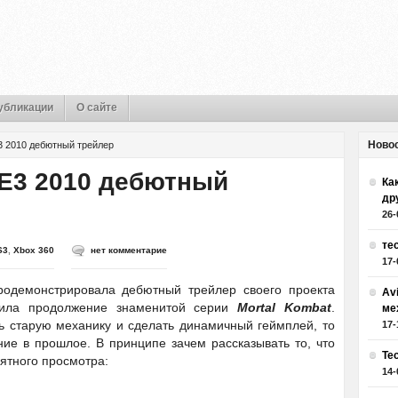
убликации
О сайте
Ново
3 2010 дебютный трейлер
 E3 2010 дебютный
Как
др
26-
те
S3
,
Xbox 360
нет комментарие
17-
одемонстрировала дебютный трейлер своего проекта
Av
вила продолжение знаменитой серии
Mortal Kombat
.
ме
ь старую механику и сделать динамичный геймплей, то
17-
ие в прошлое. В принципе зачем рассказывать то, что
Те
ятного просмотра:
14-