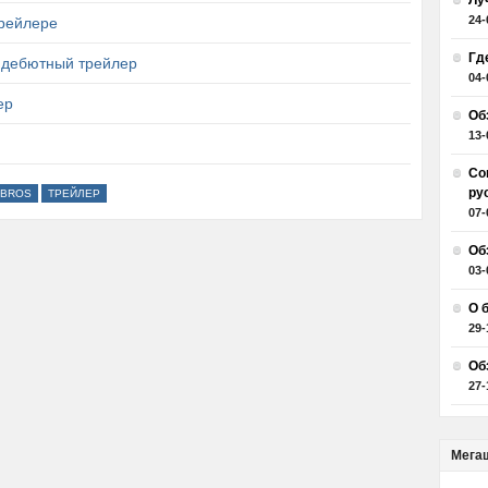
Лу
24-
трейлере
Гд
 — дебютный трейлер
04-
ер
Об
13-
Со
ру
 BROS
ТРЕЙЛЕР
07-
Об
03-
О 
29-
Об
27-
Мега