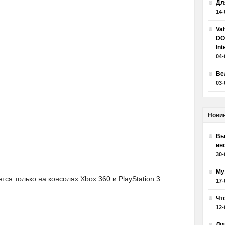
Дл
14-
Va
DO
Int
04-
Ве
03-
Нови
Вы
ин
30-
Му
ся только на консолях Xbox 360 и PlayStation 3.
17-
Чт
12-