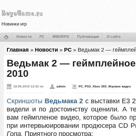
Новинки игр
Новости
PC
MMORPG
Публикации
О сайте
Главная
»
Новости
»
PC
»
Ведьмак 2 — геймплей
Ведьмак 2 — геймплейное
2010
18.06.2010 12:32 пп
admin
PC
,
PS3
,
Xbox 360
,
Игровое видео
Скриншоты
Ведьмака 2
с выставки E3 2
видели и по достоинству оценили. А т
вам геймпленое видео, которое было п
при интервьюировании продюсера CD P
Гопа.
Приятного просмотра: