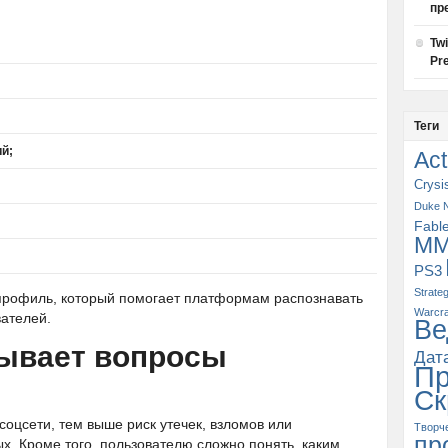
пр
Tw
Pre
Теги
й;
Act
Crysi
Duke 
Fabl
M
PS3
Strate
профиль, который помогает платформам распознавать
Warcra
вателей.
Ве
зывает вопросы
Дат
П
Ск
цсети, тем выше риск утечек, взломов или
Творч
пр
х. Кроме того, пользователю сложно понять, каким