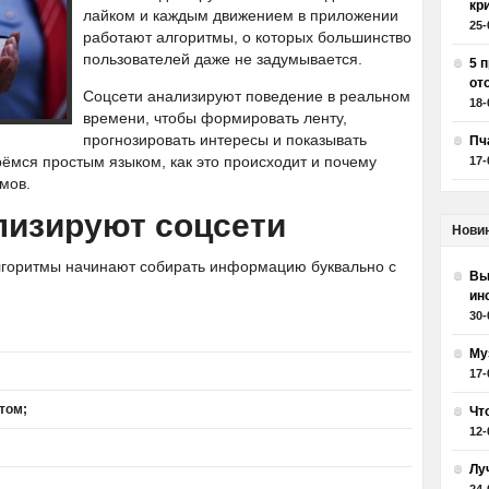
кр
лайком и каждым движением в приложении
25-
работают алгоритмы, о которых большинство
пользователей даже не задумывается.
5 
от
Соцсети анализируют поведение в реальном
18-
времени, чтобы формировать ленту,
прогнозировать интересы и показывать
Пч
рёмся простым языком, как это происходит и почему
17-
мов.
лизируют соцсети
Нови
алгоритмы начинают собирать информацию буквально с
Вы
ин
30-
Му
17-
том;
Чт
12-
Лу