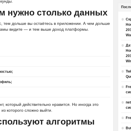
екунды.
Посл
м нужно столько данных
Ск
, тем дольше вы остаётесь в приложении. А чем дольше
Но
кламы видите — и тем выше доход платформы.
20
Wa
Дат
Но
20
Win
Tw
ностью;
Qu
офиль;
Fr
си
ne
нт, который действительно нравится. Но иногда это
си
из которого сложно выйти.
Fr
спользуют алгоритмы
Bu