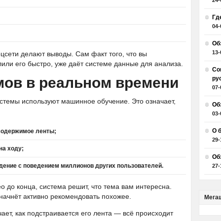
24-
Гд
04-
Об
13-
оцсети делают выводы. Сам факт того, что вы
или его быстро, уже даёт системе данные для анализа.
Со
мов в реальном времени
ру
07-
темы используют машинное обучение. Это означает,
Об
03-
О 
содержимое ленты;
29-
на ходу;
Об
дение с поведением миллионов других пользователей.
27-
 до конца, система решит, что тема вам интересна.
начнёт активно рекомендовать похожее.
Мега
ает, как подстраивается его лента — всё происходит