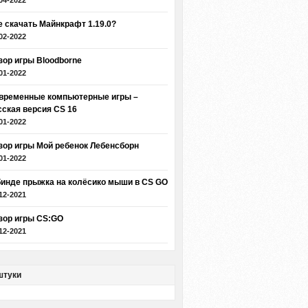
04-2022
е скачать Майнкрафт 1.19.0?
02-2022
зор игры Bloodborne
01-2022
временные компьютерные игры –
сская версия CS 16
01-2022
зор игры Мой ребенок Лебенсборн
01-2022
бинде прыжка на колёсико мыши в CS GO
12-2021
зор игры CS:GO
12-2021
штуки