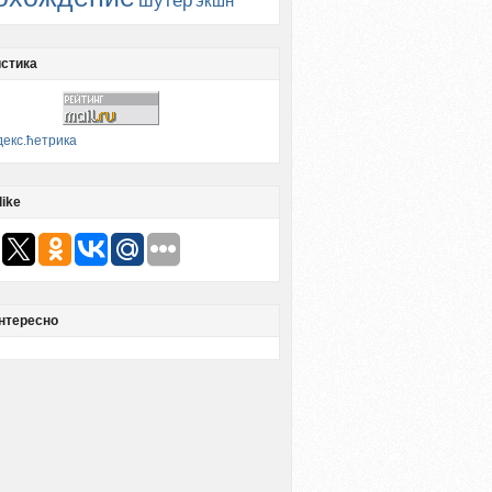
шутер
экшн
стика
like
нтересно