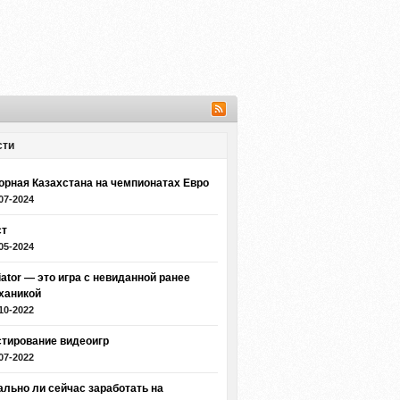
сти
орная Казахстана на чемпионатах Евро
07-2024
ст
05-2024
iator — это игра с невиданной ранее
ханикой
10-2022
стирование видеоигр
07-2022
ально ли сейчас заработать на