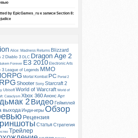
евью
itted by EpicGames_ru
к записи
Section 8:
judice
ion
Blizzard
Alice: Madness Returns
Dragon Age 2
s 2
Diablo 3
DLC
E3 2010
Electronic Arts
Nukem Forever
MMO
e 3
League of Legends
MORPG
PC
Mortal Kombat
Portal 2
RPG
Shooter
Starcraft 2
Sony
World of Warcraft
Ubisoft
gy
World of
Xbox 360
Анонс
Арт
ft: Cataclysm
дьмак 2
Видео
Геймплей
Обзор
а выхода
Инди-игры
ревью
Рецензия
риншоты
Статья
Стратегия
Трейлер
ество
охождение