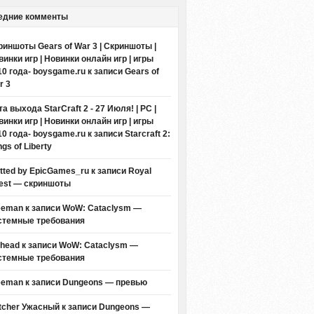
едние комменты
риншоты Gears of War 3 | Скриншоты |
винки игр | Новинки онлайн игр | игры
10 года- boysgame.ru
к записи
Gears of
r 3
а выхода StarCraft 2 - 27 Июля! | PC |
винки игр | Новинки онлайн игр | игры
10 года- boysgame.ru
к записи
Starcraft 2:
gs of Liberty
itted by EpicGames_ru
к записи
Royal
est — скриншоты
eeman к записи
WoW: Cataclysm —
стемные требования
thead к записи
WoW: Cataclysm —
стемные требования
eeman к записи
Dungeons — превью
tcher Ужасный
к записи
Dungeons —