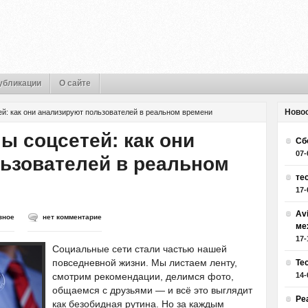
убликации
О сайте
Ново
й: как они анализируют пользователей в реальном времени
ы соцсетей: как они
Сб
07-
ьзователей в реальном
те
17-
Av
зное
нет комментарие
ме
17-
Социальные сети стали частью нашей
повседневной жизни. Мы листаем ленту,
Те
смотрим рекомендации, делимся фото,
14-
общаемся с друзьями — и всё это выглядит
Ре
как безобидная рутина. Но за каждым