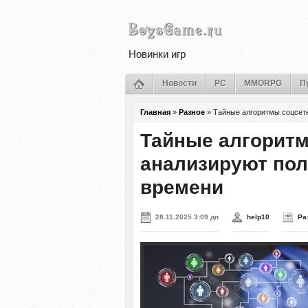
Новинки игр
Новости
PC
MMORPG
П
Главная
»
Разное
»
Тайные алгоритмы соцсете
Тайные алгоритм
анализируют пол
времени
28.11.2025 3:09 дп
help10
Ра