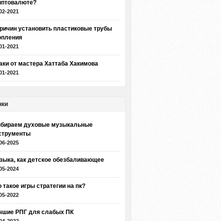
иптовалюте?
02-2021
причин установить пластиковые трубы
опления
01-2021
аки от мастера Хаттаба Хакимова
01-2021
нки
бираем духовые музыкальные
струменты
06-2025
зыка, как детское обезбаливающее
05-2024
о такое игры стратегии на пк?
05-2022
чшие РПГ для слабых ПК