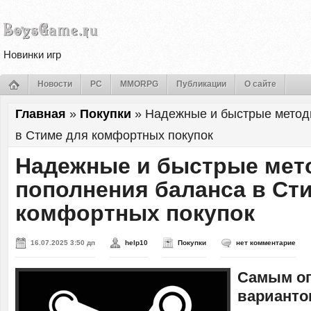
Новинки игр
Новости
PC
MMORPG
Публикации
О сайте
Главная
»
Покупки
»
Надежные и быстрые метод
в Стиме для комфортных покупок
Надежные и быстрые мет
пополнения баланса в Ст
комфортных покупок
16.07.2025 3:50 дп
help10
Покупки
нет комментарие
Самым о
варианто