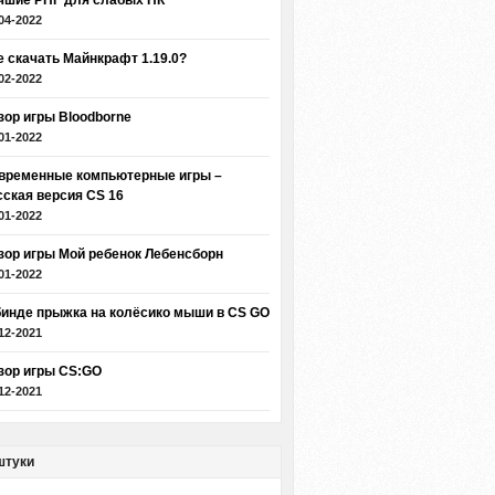
чшие РПГ для слабых ПК
04-2022
е скачать Майнкрафт 1.19.0?
02-2022
зор игры Bloodborne
01-2022
временные компьютерные игры –
сская версия CS 16
01-2022
зор игры Мой ребенок Лебенсборн
01-2022
бинде прыжка на колёсико мыши в CS GO
12-2021
зор игры CS:GO
12-2021
штуки