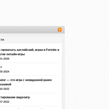
сти
 прокачать английский, играя в Fortnite и
угие онлайн-игры
01-2026
ст
05-2024
iator — это игра с невиданной ранее
ханикой
10-2022
стирование видеоигр
07-2022