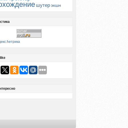
охождение
шутер
экшн
стика
like
нтересно