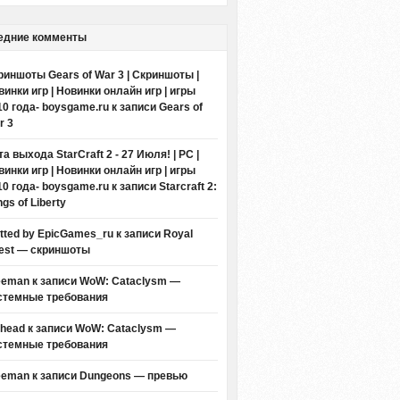
едние комменты
риншоты Gears of War 3 | Скриншоты |
винки игр | Новинки онлайн игр | игры
10 года- boysgame.ru
к записи
Gears of
r 3
а выхода StarCraft 2 - 27 Июля! | PC |
винки игр | Новинки онлайн игр | игры
10 года- boysgame.ru
к записи
Starcraft 2:
gs of Liberty
itted by EpicGames_ru
к записи
Royal
est — скриншоты
eeman к записи
WoW: Cataclysm —
стемные требования
thead к записи
WoW: Cataclysm —
стемные требования
eeman к записи
Dungeons — превью