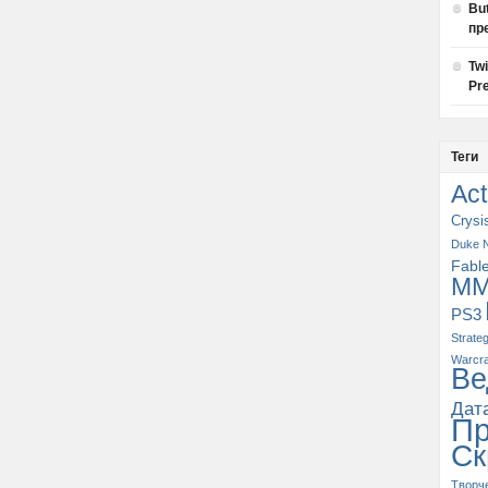
Bu
пр
Tw
Pre
Теги
Act
Crysi
Duke 
Fabl
M
PS3
Strate
Warcra
Ве
Дат
П
Ск
Творч