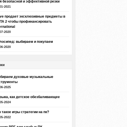
я безопасной и эффективной резки
01-2021
lve продает эксклюзивные предметы в
TA 2 чтобы профинансировать
ernational
07-2020
лосипед: выбираем и покупаем
06-2020
нки
бираем духовые музыкальные
струменты
06-2025
зыка, как детское обезбаливающее
05-2024
о такое игры стратегии на пк?
05-2022