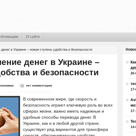
убликации
О сайте
Ново
 денег в Украине – новая ступень удобства и безопасности
ение денег в Украине –
Как
др
добства и безопасности
26-
те
кономика
нет комментарие
17-
В современном мире, где скорость и
Av
безопасность играют ключевую роль во всех
ме
сферах жизни, важно иметь надежные и
17-
удобные способы перевода денег. В
Те
Украине, как и в любой другой стране,
14-
существует ряд вариантов для трансфера
средств, обеспечивающих удобство,