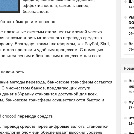
Дл
эффективность и, самое главное,
14-
безопасность.
Va
ботают быстро и мгновенно
DO
Int
ные платежные системы стали неотъемлемой частью
04-
ляют возможность мгновенного перевода средств в
краину. Благодаря таким платформам, как PayPal, Skrill,
Ве
нег стало простым и удобным процессом. С помощью
03-
новится легким и безопасным процессом для всех
Нови
 надежность
Вы
онные методы перевода, банковские трансферы остаются
ин
 С множеством банков, предлагающих услуги
30-
денег в Украину становится доступной для всех.
м, банковские трансферы осуществляются быстро и
Му
17-
 способ перевода средств
Чт
12-
, перевод средств через цифровые валюты становится
ехнология блокчейн обеспечивает высокий уровень