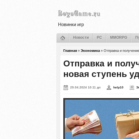
Новинки игр
Новости
PC
MMORPG
П
Главная
»
Экономика
»
Отправка и получение
Отправка и получ
новая ступень у
29.04.2024 10:11 дп
help10
Э