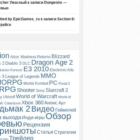
tcher Ужасный
к записи
Dungeons —
евью
itted by EpicGames_ru
к записи
Section 8:
judice
ion
Blizzard
Alice: Madness Returns
Dragon Age 2
s 2
Diablo 3
DLC
E3 2010
Electronic Arts
Nukem Forever
MMO
e 3
League of Legends
MORPG
PC
Mortal Kombat
Portal 2
RPG
Shooter
Starcraft 2
Sony
World of Warcraft
Ubisoft
gy
World of
Xbox 360
Анонс
Арт
ft: Cataclysm
дьмак 2
Видео
Геймплей
Обзор
а выхода
Инди-игры
ревью
Рецензия
риншоты
Статья
Стратегия
Трейлер
ество