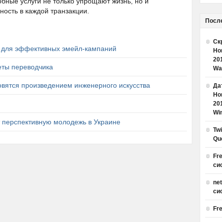
бные услуги не только упрощают жизнь, но и
ность в каждой транзакции.
Посл
Ск
 для эффективных эмейл-кампаний
Но
20
еты переводчика
Wa
овятся произведением инженерного искусства
Дат
Но
20
Win
 перспективную молодежь в Украине
Tw
Qu
Fr
си
ne
си
Fr