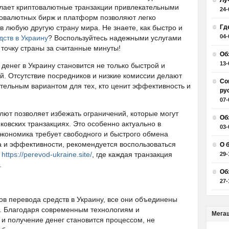
Лу
елает криптовалютные транзакции привлекательными
24-
товалютных бирж и платформ позволяют легко
в любую другую страну мира. Не знаете, как быстро и
Гд
04-
дств в Украину
? Воспользуйтесь надежными услугами
 точку страны за считанные минуты!
Об
13-
денег в Украину становится не только быстрой и
й. Отсутствие посредников и низкие комиссии делают
Со
ельным вариантом для тех, кто ценит эффективность и
ру
07-
лют позволяет избежать ограничений, которые могут
Об
овских транзакциях. Это особенно актуально в
03-
экономика требует свободного и быстрого обмена
а и эффективности, рекомендуется воспользоваться
О 
е
https://perevod-ukraine.site/
, где каждая транзакция
29-
.
Об
27-
ов перевода средств в Украину, все они объединены
. Благодаря современным технологиям и
Мега
и получение денег становится процессом, не