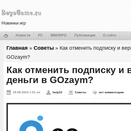
Новинки игр
Новости
PC
MMORPG
Публикации
О сайте
Главная
»
Советы
»
Как отменить подписку и вер
GOzaym?
Как отменить подписку и 
деньги в GOzaym?
29.08.2024 1:51 пп
help10
Советы
нет комментарие