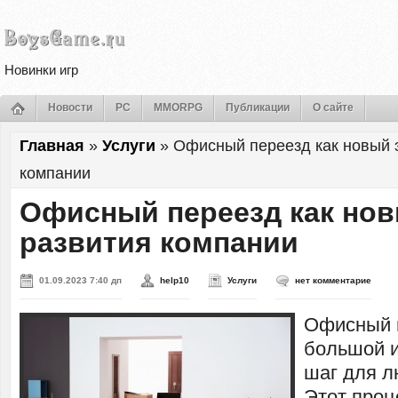
Новинки игр
Новости
PC
MMORPG
Публикации
О сайте
Главная
»
Услуги
»
Офисный переезд как новый 
компании
Офисный переезд как нов
развития компании
01.09.2023 7:40 дп
help10
Услуги
нет комментарие
Офисный п
большой 
шаг для л
Этот проц