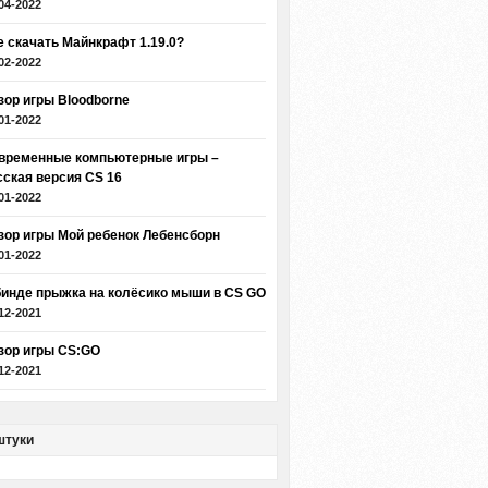
04-2022
е скачать Майнкрафт 1.19.0?
02-2022
зор игры Bloodborne
01-2022
временные компьютерные игры –
сская версия CS 16
01-2022
зор игры Мой ребенок Лебенсборн
01-2022
бинде прыжка на колёсико мыши в CS GO
12-2021
зор игры CS:GO
12-2021
штуки