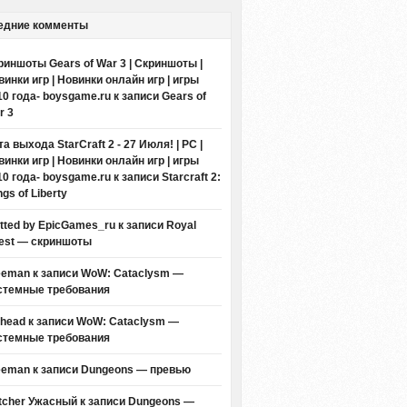
едние комменты
риншоты Gears of War 3 | Скриншоты |
винки игр | Новинки онлайн игр | игры
10 года- boysgame.ru
к записи
Gears of
r 3
а выхода StarCraft 2 - 27 Июля! | PC |
винки игр | Новинки онлайн игр | игры
10 года- boysgame.ru
к записи
Starcraft 2:
gs of Liberty
itted by EpicGames_ru
к записи
Royal
est — скриншоты
eeman к записи
WoW: Cataclysm —
стемные требования
thead к записи
WoW: Cataclysm —
стемные требования
eeman к записи
Dungeons — превью
tcher Ужасный
к записи
Dungeons —