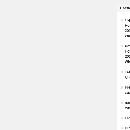
Посл
Ск
Но
20
Wa
Дат
Но
20
Win
Tw
Qu
Fr
си
ne
си
Fr
Bu