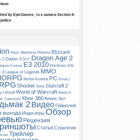
евью
itted by EpicGames_ru
к записи
Section 8:
judice
ion
Blizzard
Alice: Madness Returns
Dragon Age 2
s 2
Diablo 3
DLC
E3 2010
Electronic Arts
Nukem Forever
MMO
e 3
League of Legends
MORPG
PC
Mortal Kombat
Portal 2
RPG
Shooter
Starcraft 2
Sony
World of Warcraft
Ubisoft
gy
World of
Xbox 360
Анонс
Арт
ft: Cataclysm
дьмак 2
Видео
Геймплей
Обзор
а выхода
Инди-игры
ревью
Рецензия
риншоты
Статья
Стратегия
Трейлер
ество