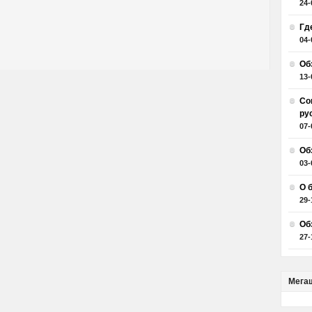
24-
Гд
04-
Об
13-
Со
ру
07-
Об
03-
О 
29-
Об
27-
Мега