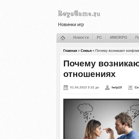
Новинки игр
Новости
PC
MMORPG
П
Главная
»
Семья
»
Почему возникают конфлик
Почему возникаю
отношениях
01.04.2023 5:32 дп
help10
Се