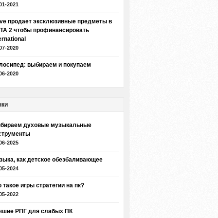
01-2021
lve продает эксклюзивные предметы в
TA 2 чтобы профинансировать
ernational
07-2020
лосипед: выбираем и покупаем
06-2020
нки
бираем духовые музыкальные
струменты
06-2025
зыка, как детское обезбаливающее
05-2024
о такое игры стратегии на пк?
05-2022
чшие РПГ для слабых ПК