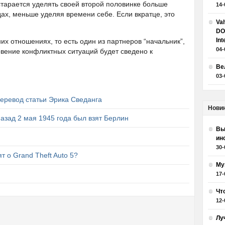
старается уделять своей второй половинке больше
14-
дах, меньше уделяя времени себе. Если вкратце, это
Va
DO
Int
их отношениях, то есть один из партнеров “начальник”,
04-
овение конфликтных ситуаций будет сведено к
Ве
03-
еревод статьи Эрика Сведанга
Нови
азад 2 мая 1945 года был взят Берлин
Вы
ин
30-
т о Grand Theft Auto 5?
Му
17-
Чт
12-
Лу