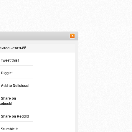
литесь статьёй
Tweet this!
Digg it!
Add to Delicious!
Share on
cebook!
Share on Reddit!
Stumble it