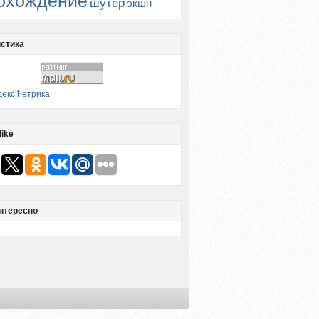
охождение
шутер
экшн
стика
like
нтересно