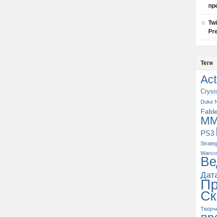
пр
Tw
Pre
Теги
Act
Crysi
Duke 
Fabl
M
PS3
Strate
Warcra
Ве
Дат
П
Ск
Творч