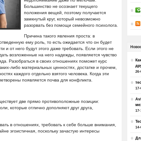
недопонимание даже по мелочам.
Большинство не осознает текущего
положения вещей, поэтому получается
замкнутый круг, который невозможно
разорвать без помощи семейного психолога.
Причина такого явления проста: в
тведенную ему роль, то есть ожидается что он будет
Ново
 и от него будут этого даже требовать. Если этого не
дать возложенные на него надежды, появляется чувство
Как
ида. Разобраться в своих отношениях поможет курс
др
 каких-либо материальных ценностях, достатке и прочем,
26-
остях каждого отдельно взятого человека. Когда эти
етворены появляется почва для конфликта.
те
17-
Av
уществует две прямо противоположные позиции:
ме
оли, которые отлично дополняют друг друга,
17-
Те
ать в отношениях, требовать к себе больше внимания,
14-
айне эгоистичная, поскольку зачастую интересы
Дл