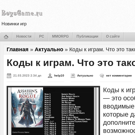
Новинки игр
Новости
PC
MMORPG
Публикации
О сайте
Главная
»
Актуально
»
Коды к играм. Что это так
Коды к играм. Что это так
21.03.2023 2:34 дп
help10
Актуально
нет комментарие
Коды к иг
— это осо
вводимые 
которые д
дополнит
возможнос