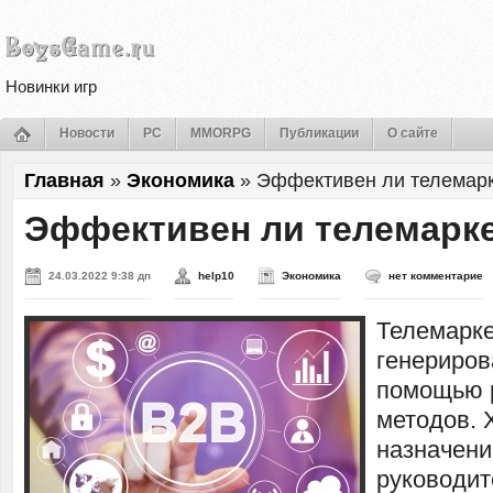
Новинки игр
Новости
PC
MMORPG
Публикации
О сайте
Главная
»
Экономика
»
Эффективен ли телемарк
Эффективен ли телемарке
24.03.2022 9:38 дп
help10
Экономика
нет комментарие
Телемарке
генериров
помощью 
методов. 
назначени
руководит