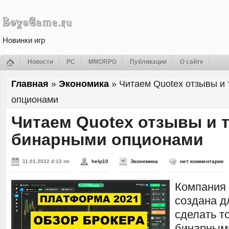
Новинки игр
Новости
PC
MMORPG
Публикации
О сайте
Главная
»
Экономика
»
Читаем Quotex отзывы и
опционами
Читаем Quotex отзывы и 
бинарными опционами
11.01.2022 4:13 пп
help10
Экономика
нет комментарие
Компания
создана д
сделать т
бинарным