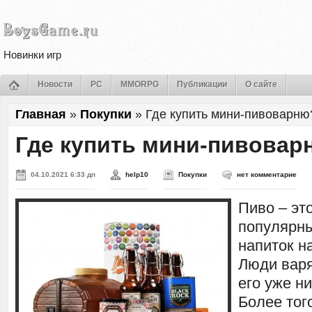
Новинки игр
Новости
PC
MMORPG
Публикации
О сайте
Главная
»
Покупки
»
Где купить мини-пивоварню
Где купить мини-пивовар
04.10.2021 6:33 дп
help10
Покупки
нет комментарие
Пиво – эт
популярн
напиток н
Люди варя
его уже ни
Более тог