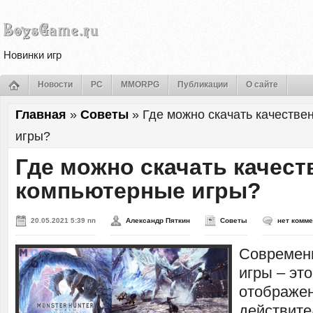
Новинки игр
Новости
PC
MMORPG
Публикации
О сайте
Главная
»
Советы
»
Где можно скачать качеств
игры?
Где можно скачать качес
компьютерные игры?
20.05.2021 5:39 пп
Александр Пяткин
Советы
нет комм
Современ
игры – эт
отображе
действите