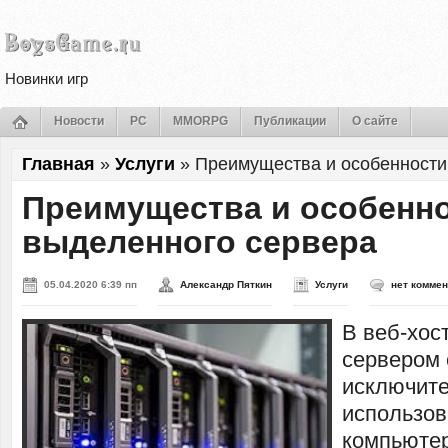
Новинки игр
Новости
PC
MMORPG
Публикации
О сайте
Главная
»
Услуги
»
Преимущества и особенности
Преимущества и особенн
выделенного сервера
05.04.2020 6:39 пп
Александр Пяткин
Услуги
нет комме
В веб-хос
сервером 
исключите
использов
компьютер