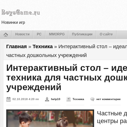
Новинки игр
Новости
PC
MMORPG
Публикации
О сайте
Главная
»
Техника
»
Интерактивный стол – идеа
частных дошкольных учреждений
Интерактивный стол – ид
техника для частных дош
учреждений
02.10.2018 4:20 пп
help10
Техника
нет комментарие
Частные д
центры ра