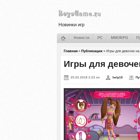
Новинки игр
Новости
PC
MMORPG
П
Главная
»
Публикации
»
Игры для девочек на
Игры для девоче
25.02.2018 2:23 пп
help10
Пу