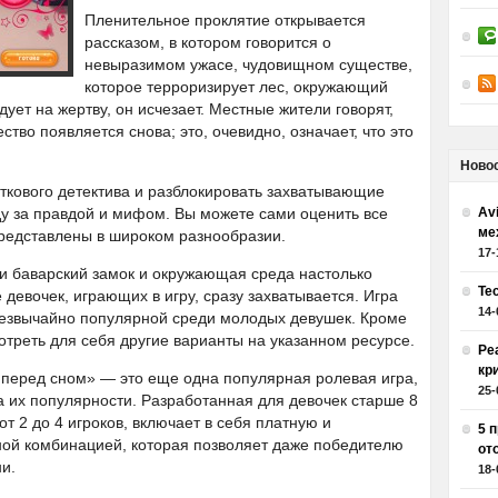
Пленительное проклятие открывается
рассказом, в котором говорится о
невыразимом ужасе, чудовищном существе,
которое терроризирует лес, окружающий
ует на жертву, он исчезает. Местные жители говорят,
тво появляется снова; это, очевидно, означает, что это
Ново
сткового детектива и разблокировать захватывающие
ду за правдой и мифом. Вы можете сами оценить все
Av
ме
представлены в широком разнообразии.
17-
 баварский замок и окружающая среда настолько
Те
 девочек, играющих в игру, сразу захватывается. Игра
14-
резвычайно популярной среди молодых девушек. Кроме
отреть для себя другие варианты на указанном ресурсе.
Ре
кр
р перед сном» — это еще одна популярная ролевая игра,
25-
а их популярности. Разработанная для девочек старше 8
 от 2 до 4 игроков, включает в себя платную и
5 
чной комбинацией, которая позволяет даже победителю
от
и.
18-