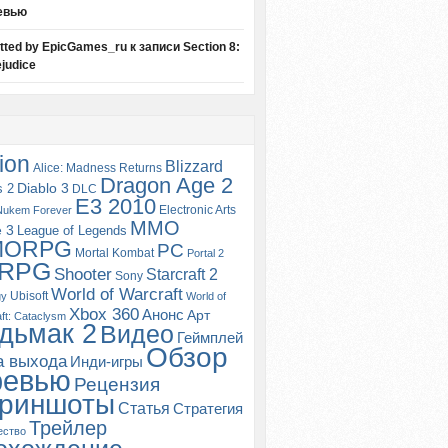
евью
itted by EpicGames_ru
к записи
Section 8:
judice
ion
Blizzard
Alice: Madness Returns
Dragon Age 2
s 2
Diablo 3
DLC
E3 2010
Electronic Arts
Nukem Forever
MMO
e 3
League of Legends
MORPG
PC
Mortal Kombat
Portal 2
RPG
Shooter
Starcraft 2
Sony
World of Warcraft
Ubisoft
gy
World of
Xbox 360
Анонс
Арт
ft: Cataclysm
дьмак 2
Видео
Геймплей
Обзор
а выхода
Инди-игры
ревью
Рецензия
риншоты
Статья
Стратегия
Трейлер
ество