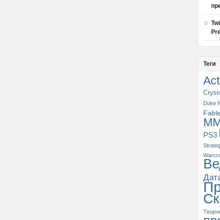
пр
Tw
Pre
Теги
Act
Crysi
Duke 
Fabl
M
PS3
Strate
Warcra
Ве
Дат
П
Ск
Творч