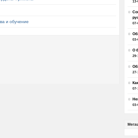
13-
Со
ру
ва и обучение
07-
Об
03-
О 
29-
Об
27-
Ка
07-
Не
03-
Мега