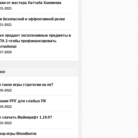
аки от мастера Хаттаба Хакимова
01-2021
я безопасной и эффективной резки
01-2021
lve продает эксклюзивные предметы в
TA 2 чтобы профинансировать
ernational
07-2020
нки
о такое игры стратегии на пк?
05-2022
чшие РПГ для слабых ПК
04-2022
е скачать Майнкрафт 1.19.0?
02-2022
зор игры Bloodborne