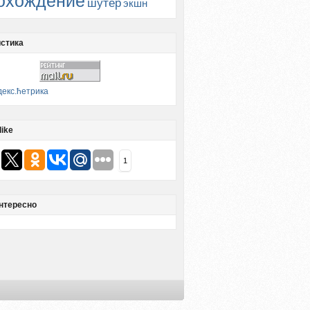
охождение
шутер
экшн
стика
like
1
нтересно