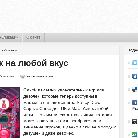
убликации
О сайте
Поде
 любой вкус
к на любой вкус
бликации
нет комментарие
Одной из самых увлекательных игр для
девочек, которые теперь доступны в
магазинах, является игра Nancy Drew
Captive Curse для ПК и Mac. Успех любой
Fa
игры — отличная сюжетная линия, которая
может сразу поглотить воображение и
внимание игроков, в данном случае молодых
девушек и даже девочек.