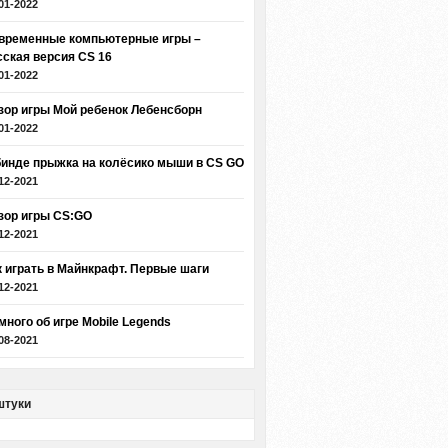
01-2022
временные компьютерные игры –
сская версия CS 16
01-2022
зор игры Мой ребенок Лебенсборн
01-2022
бинде прыжка на колёсико мыши в CS GO
12-2021
зор игры CS:GO
12-2021
к играть в Майнкрафт. Первые шаги
12-2021
много об игре Mobile Legends
08-2021
штуки