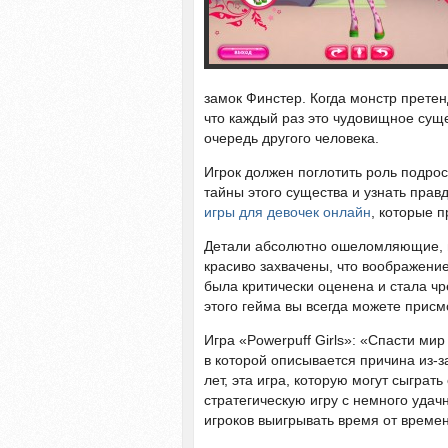
замок Финстер. Когда монстр претенд
что каждый раз это чудовищное сущес
очередь другого человека.
Игрок должен поглотить роль подро
тайны этого существа и узнать прав
игры для девочек онлайн
, которые 
Детали абсолютно ошеломляющие, и
красиво захвачены, что воображение
была критически оценена и стала ч
этого гейма вы всегда можете присм
Игра «Powerpuff Girls»: «Спасти ми
в которой описывается причина из-з
лет, эта игра, которую могут сыграть
стратегическую игру с немного уда
игроков выигрывать время от времен