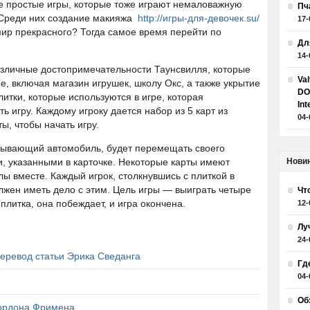
е простые игры, которые тоже играют немаловажную
Пч
. Среди них создание макияжа
http://игры-для-девочек.su/
17-
 мир прекрасного? Тогда самое время перейти по
Дл
14-
различные достопримечательности Таунсвилля, которые
Va
, включая магазин игрушек, школу Окс, а также укрытие
DO
литки, которые используются в игре, которая
Int
ь игру. Каждому игроку дается набор из 5 карт из
04-
ы, чтобы начать игру.
скрывающий автомобиль, будет перемещать своего
и, указанными в карточке. Некоторые карты имеют
Нови
ы вместе. Каждый игрок, столкнувшись с плиткой в
олжен иметь дело с этим. Цель игры — выиграть четыре
Чт
 плитка, она побеждает, и игра окончена.
12-
Лу
24-
еревод статьи Эрика Сведанга
Гд
04-
Об
Гордона Фримена