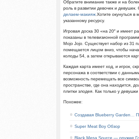
Обратите внимание также и на боле
роль в развитии девочек и девушек
делаем-макияж
.Хотите окунуться в
указанному ресурсу.
Игровая доска 30 «на 20″ и имеет 
показаны в телевизионной программе
Mojo Jojo. Существует набор из 31 п
помещается лицом вниз, чтобы начат
колоды 54, а затем открываются карт
Каждая карта имеет ход, и игрок, 
персонажа в соответствии с данным
возможность перемещать все символ
пространстве, где она находится, д
плитки злодея. Как только у девушки
Похожее:
Создавая Blueberry Garden… П
Super Meat Boy Обзор
Black Mesa Source — оружие 