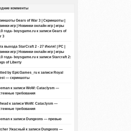
едние комменты
риншоты Gears of War 3 | Скриншоты |
винки игр | Новинки онлайн игр | игры
10 года- boysgame.ru
к записи
Gears of
r 3
а выхода StarCraft 2 - 27 Июля! | PC |
винки игр | Новинки онлайн игр | игры
10 года- boysgame.ru
к записи
Starcraft 2:
gs of Liberty
itted by EpicGames_ru
к записи
Royal
est — скриншоты
eeman к записи
WoW: Cataclysm —
стемные требования
thead к записи
WoW: Cataclysm —
стемные требования
eeman к записи
Dungeons — превью
tcher Ужасный
к записи
Dungeons —