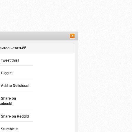
литесь статьёй
Tweet this!
Digg it!
Add to Delicious!
Share on
cebook!
Share on Reddit!
Stumble it