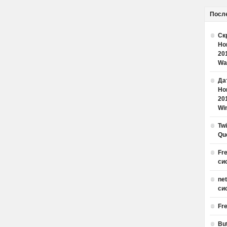
Посл
Ск
Но
20
Wa
Дат
Но
20
Win
Tw
Qu
Fr
си
ne
си
Fr
Bu