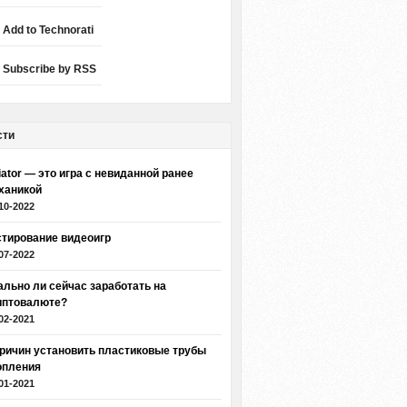
Add to Technorati
Subscribe by RSS
сти
iator — это игра с невиданной ранее
ханикой
10-2022
стирование видеоигр
07-2022
ально ли сейчас заработать на
иптовалюте?
02-2021
причин установить пластиковые трубы
опления
01-2021