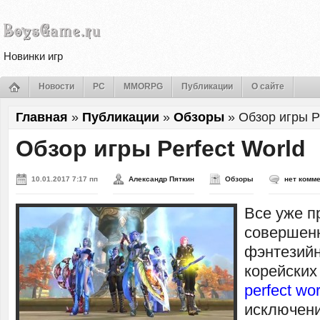
Новинки игр
Новости
PC
MMORPG
Публикации
О сайте
Главная
»
Публикации
»
Обзоры
»
Обзор игры P
Обзор игры Perfect World
10.01.2017 7:17 пп
Александр Пяткин
Обзоры
нет комм
Все уже п
совершен
фэнтезий
корейских
perfect wor
исключени