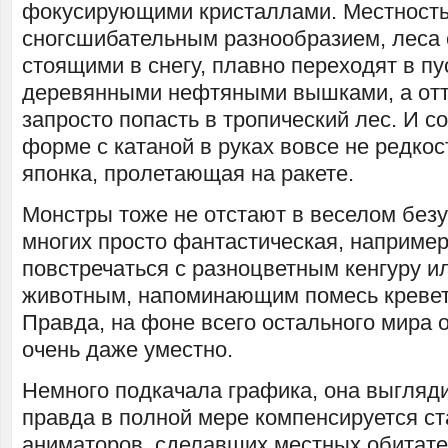
фокусирующими кристаллами. Местность
сногсшибательным разнообразием, леса 
стоящими в снегу, плавно переходят в пу
деревянными нефтяными вышками, а от
запросто попасть в тропический лес. И с
форме с катаной в руках вовсе не редкост
японка, пролетающая на ракете.
Монстры тоже не отстают в веселом безу
многих просто фантастическая, например
повстречаться с разноцветным кенгуру и
животным, напоминающим помесь креветк
Правда, на фоне всего остального мира 
очень даже уместно.
Немного подкачала графика, она выгляди
правда в полной мере компенсируется с
аниматоров, сделавших местных обитат