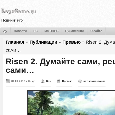
Новинки игр
Новости
PC
MMORPG
Публикации
О сайте
Главная
»
Публикации
»
Превью
»
Risen 2. Дум
сами…
Risen 2. Думайте сами, р
сами…
31.01.2012 7:35 дп
Ksu
Превью
нет комментарие