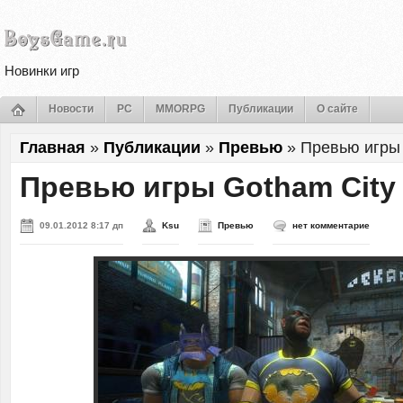
Новинки игр
Новости
PC
MMORPG
Публикации
О сайте
Главная
»
Публикации
»
Превью
»
Превью игры 
Превью игры Gotham City 
09.01.2012 8:17 дп
Ksu
Превью
нет комментарие