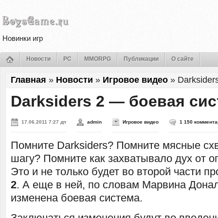
Новинки игр
Новости
PC
MMORPG
Публикации
О сайте
Главная
»
Новости
»
Игровое видео
»
Darksider
Darksiders 2 — боевая си
17.06.2011 7:27 дп
admin
Игровое видео
1 150 коммент
Помните Darksiders? Помните мясные сх
шагу? Помните как захватывало дух от о
Это и не только будет во второй части пр
2
. А еще в ней, по словам Марвина Дона
изменена боевая система.
Заключаться изменения будут во введени