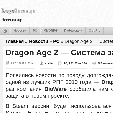
Новинки игр
Новости
PC
MMORPG
Публикации
О сайте
Главная
»
Новости
»
PC
»
Dragon Age 2 — Сист
Dragon Age 2 — Система 
01.02.2011 2:23 пп
admin
PC
,
PS3
,
Xbox 360
207 коммен
Появились новости по поводу долгожда
одной из лучших РПГ 2010 года —
Dra
раз компания
BioWare
сообщила нам о
защита в новом проекте.
В Steam версии, будет использоваться
Steam. Если же у вас нет возможно