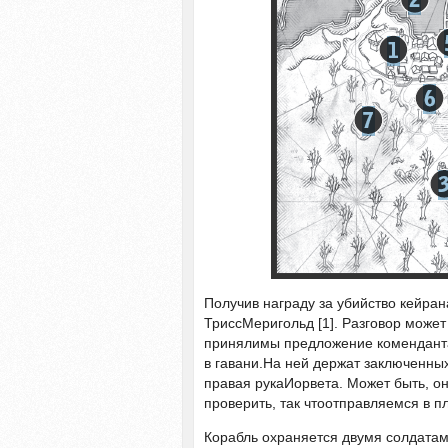
Получив награду за убийство кейран
ТриссМеригольд [1]. Разговор может
принялимы предложение коменданта 
в гавани.На ней держат заключенных
правая рукаИорвета. Может быть, он
проверить, так чтоотправляемся в п
Корабль охраняется двумя солдатам