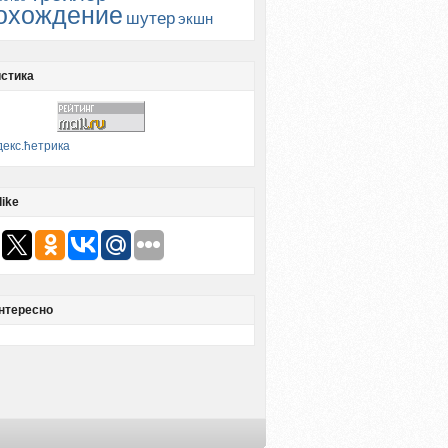
охождение
шутер
экшн
стика
like
нтересно