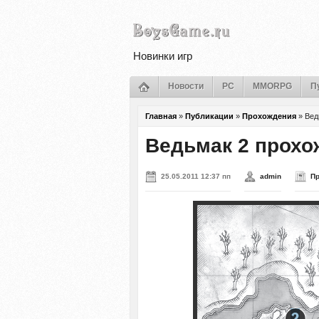
Новинки игр
Новости
PC
MMORPG
П
Главная
»
Публикации
»
Прохождения
»
Вед
Ведьмак 2 прохо
25.05.2011 12:37 пп
admin
П