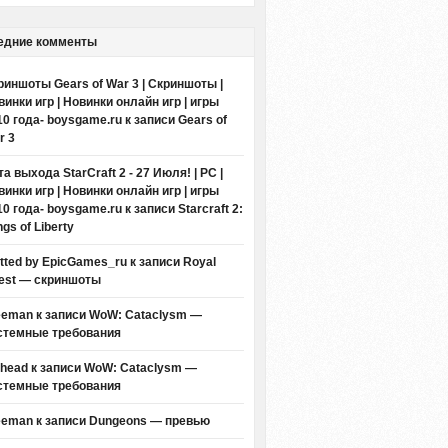
едние комменты
риншоты Gears of War 3 | Скриншоты |
винки игр | Новинки онлайн игр | игры
10 года- boysgame.ru
к записи
Gears of
r 3
а выхода StarCraft 2 - 27 Июля! | PC |
винки игр | Новинки онлайн игр | игры
10 года- boysgame.ru
к записи
Starcraft 2:
gs of Liberty
itted by EpicGames_ru
к записи
Royal
est — скриншоты
eeman к записи
WoW: Cataclysm —
стемные требования
thead к записи
WoW: Cataclysm —
стемные требования
eeman к записи
Dungeons — превью