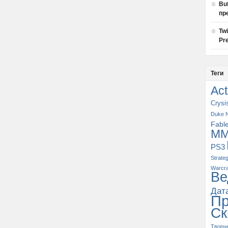
Bu
пр
Tw
Pre
Теги
Act
Crysi
Duke 
Fabl
M
PS3
Strate
Warcra
Ве
Дат
П
Ск
Творч