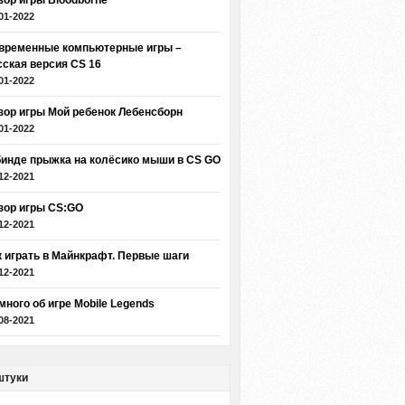
зор игры Bloodborne
01-2022
временные компьютерные игры –
сская версия CS 16
01-2022
зор игры Мой ребенок Лебенсборн
01-2022
бинде прыжка на колёсико мыши в CS GO
12-2021
зор игры CS:GO
12-2021
к играть в Майнкрафт. Первые шаги
12-2021
много об игре Mobile Legends
08-2021
штуки