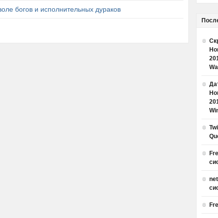
оле богов и исполнительных дураков
Посл
Ск
Но
20
Wa
Дат
Но
20
Win
Tw
Qu
Fr
си
ne
си
Fr