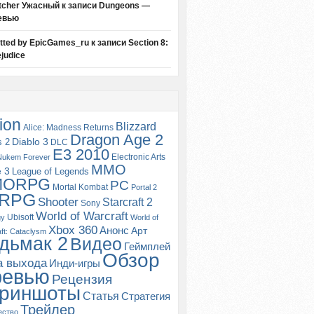
tcher Ужасный
к записи
Dungeons —
евью
itted by EpicGames_ru
к записи
Section 8:
judice
ion
Blizzard
Alice: Madness Returns
Dragon Age 2
s 2
Diablo 3
DLC
E3 2010
Electronic Arts
Nukem Forever
MMO
e 3
League of Legends
MORPG
PC
Mortal Kombat
Portal 2
RPG
Shooter
Starcraft 2
Sony
World of Warcraft
Ubisoft
gy
World of
Xbox 360
Анонс
Арт
ft: Cataclysm
дьмак 2
Видео
Геймплей
Обзор
а выхода
Инди-игры
ревью
Рецензия
риншоты
Статья
Стратегия
Трейлер
ество