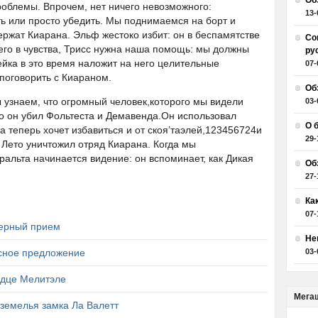
Об
проблемы. Впрочем, нет ничего невозможного:
13-
ть или просто убедить. Мы поднимаемся на борт и
ржат Киарана. Эльф жестоко избит: он в беспамятстве
Со
его в чувства, Трисс нужна наша помощь: мы должны
ру
ейка в это время наложит на него целительные
07-
поговорить с Киараном.
Об
 узнаем, что огромный человек,которого мы видели
03-
но он убил Фольтеста и Демавенда.Он использовал
О 
а теперь хочет избавиться и от скоя’таэлей,123456724и
29-
 Лето уничтожил отряд Киарана. Когда мы
ральта начинается видение: он вспоминает, как Дикая
Об
27-
Ка
07-
верный прием
Не
сное предложение
03-
рдце Мелитэле
Мега
земелья замка Ла Валетт