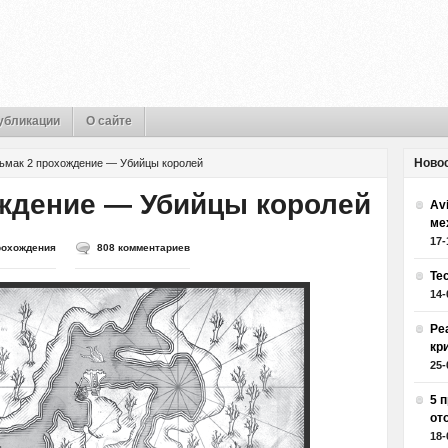
убликации
О сайте
Ново
ьмак 2 прохождение — Убийцы королей
ждение — Убийцы королей
Av
ме
17-
рохождения
808 комментариев
Те
14-
Ре
кр
25-
5 
от
18-