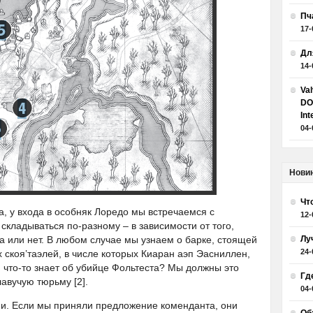
Пч
17-
Дл
14-
Va
DO
Int
04-
Нови
Чт
а, у входа в особняк Лоредо мы встречаемся с
12-
 складываться по-разному – в зависимости от того,
или нет. В любом случае мы узнаем о барке, стоящей
Лу
24-
 скоя’таэлей, в числе которых Киаран аэп Эасниллен,
 что-то знает об убийце Фольтеста? Мы должны это
Гд
лавучую тюрьму [2].
04-
и. Если мы приняли предложение коменданта, они