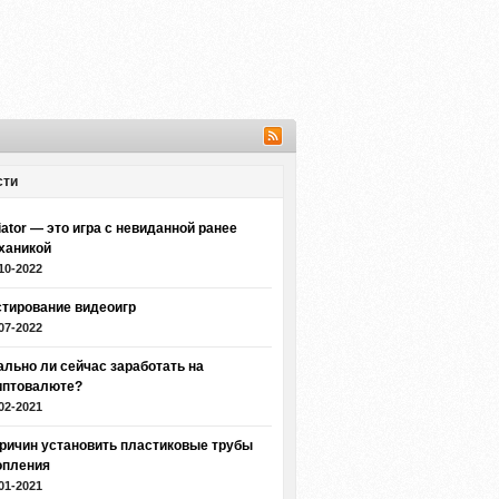
сти
iator — это игра с невиданной ранее
ханикой
10-2022
стирование видеоигр
07-2022
ально ли сейчас заработать на
иптовалюте?
02-2021
причин установить пластиковые трубы
опления
01-2021