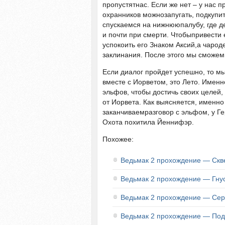
пропустятнас. Если же нет – у нас 
охранников можнозапугать, подкупи
спускаемся на нижнююпалубу, где де
и почти при смерти. Чтобыпривести 
успокоить его Знаком Аксий,а чарод
заклинания. После этого мы сможем
Если диалог пройдет успешно, то мы
вместе с Иорветом, это Лето. Имен
эльфов, чтобы достичь своих целей, 
от Иорвета. Как выясняется, именно
заканчиваемразговор с эльфом, у Ге
Охота похитила Йеннифэр.
Похожее:
Ведьмак 2 прохождение — Ск
Ведьмак 2 прохождение — Гну
Ведьмак 2 прохождение — Се
Ведьмак 2 прохождение — Под