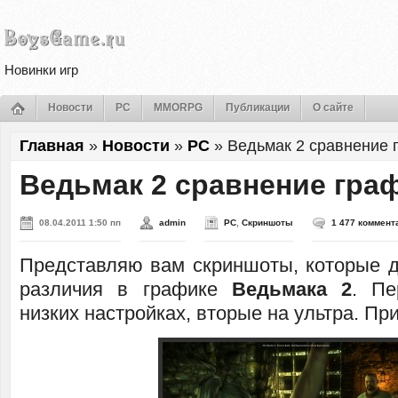
Новинки игр
Новости
PC
MMORPG
Публикации
О сайте
Главная
»
Новости
»
PC
»
Ведьмак 2 сравнение 
Ведьмак 2 сравнение гра
08.04.2011 1:50 пп
admin
PC
,
Скриншоты
1 477 коммент
Представляю вам скриншоты, которые 
различия в графике
Ведьмака 2
. П
низких настройках, вторые на ультра. Пр