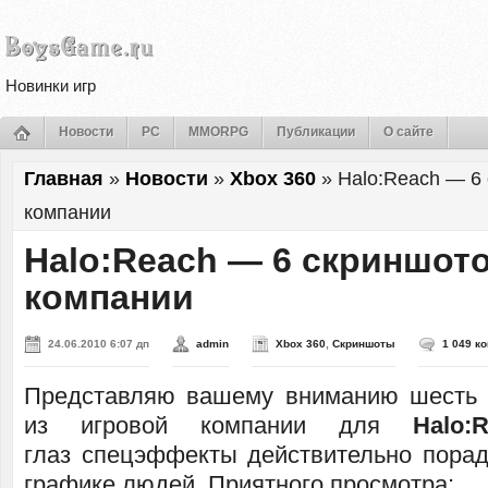
Новинки игр
Новости
PC
MMORPG
Публикации
О сайте
Главная
»
Новости
»
Xbox 360
»
Halo:Reach — 6
компании
Halo:Reach — 6 скриншото
компании
24.06.2010 6:07 дп
admin
Xbox 360
,
Скриншоты
1 049 к
Представляю вашему вниманию шесть 
из игровой компании для
Halo:
глаз спецэффекты действительно пора
графике людей. Приятного просмотра: