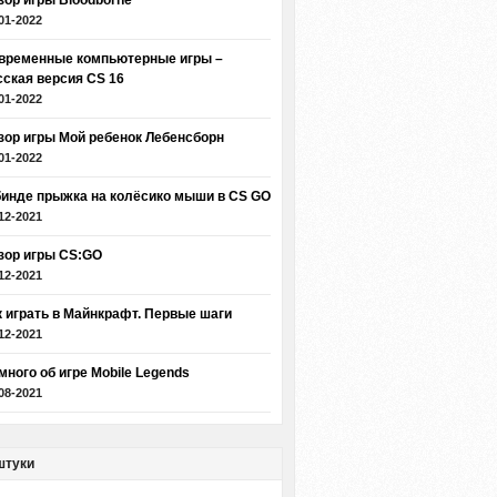
зор игры Bloodborne
01-2022
временные компьютерные игры –
сская версия CS 16
01-2022
зор игры Мой ребенок Лебенсборн
01-2022
бинде прыжка на колёсико мыши в CS GO
12-2021
зор игры CS:GO
12-2021
к играть в Майнкрафт. Первые шаги
12-2021
много об игре Mobile Legends
08-2021
штуки