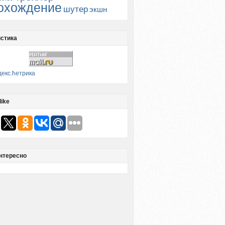
охождение
шутер
экшн
стика
like
нтересно