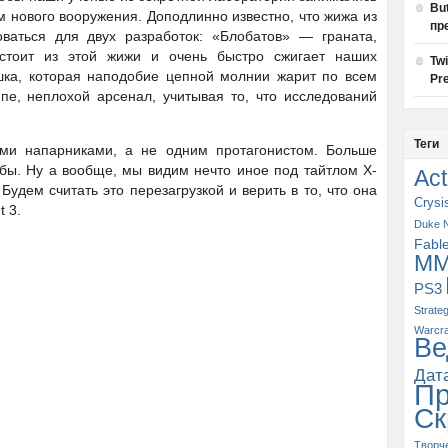
Bu
м нового вооружения. Доподлинно известно, что жижа из
пр
оваться для двух разработок: «Блобатов» — граната,
стоит из этой жижи и очень быстро сжигает наших
Tw
шка, которая наподобие цепной молнии жарит по всем
Pre
пе, неплохой арсенал, учитывая то, что исследований
Теги
ми напарниками, а не одним протагонистом. Больше
бы. Ну а вообще, мы видим нечто иное под тайтлом X-
Act
удем считать это перезагрузкой и верить в то, что она
Crysi
t 3.
Duke 
Fabl
M
PS3
Strate
Warcra
Ве
Дат
П
Ск
Творч