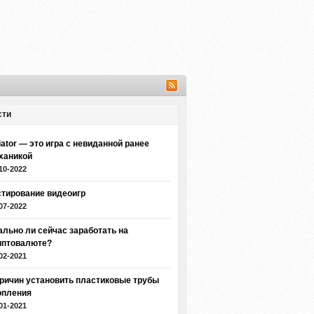
сти
iator — это игра с невиданной ранее
ханикой
10-2022
стирование видеоигр
07-2022
ально ли сейчас заработать на
иптовалюте?
02-2021
причин установить пластиковые трубы
опления
01-2021