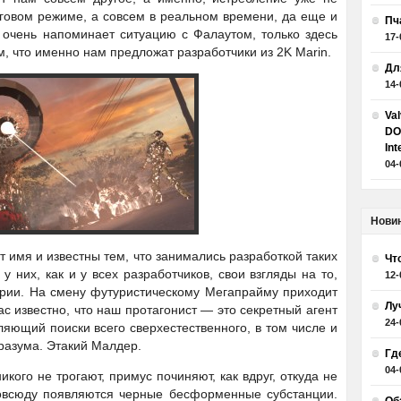
говом режиме, а совсем в реальном времени, да еще и
Пч
 очень напоминает ситуацию с Фалаутом, только здесь
17-
, что именно нам предложат разработчики из 2K Marin.
Дл
14-
Va
DO
Int
04-
Нови
 имя и известны тем, что занимались разработкой таких
Чт
у них, как и у всех разработчиков, свои взгляды на то,
12-
рии. На смену футуристическому Мегапрайму приходит
Лу
ас известно, что наш протагонист — это секретный агент
24-
яющий поиски всего сверхестественного, в том числе и
разума. Этакий Малдер.
Гд
04-
кого не трогают, примус починяют, как вдруг, откуда не
товсюду появляются черные бесформенные субстанции.