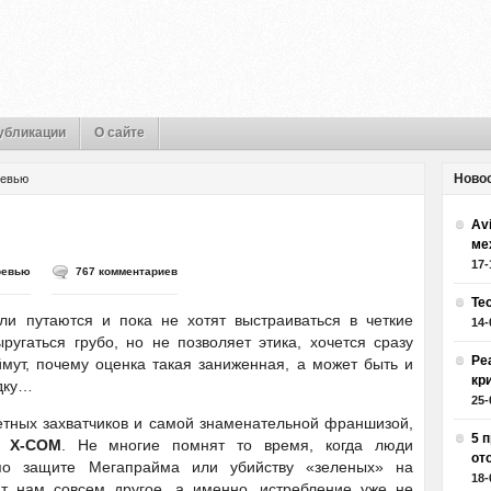
убликации
О сайте
Ново
евью
Av
ме
17-
ревью
767 комментариев
Те
ли путаются и пока не хотят выстраиваться в четкие
14-
угаться грубо, но не позволяет этика, хочется сразу
Ре
ймут, почему оценка такая заниженная, а может быть и
кр
ядку…
25-
етных захватчиков и самой знаменательной франшизой,
5 
но
X-COM
. Не многие помнят то время, когда люди
от
 по защите Мегапрайма или убийству «зеленых» на
18-
т нам совсем другое, а именно, истребление уже не