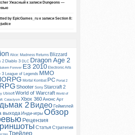
tcher Ужасный
к записи
Dungeons —
евью
itted by EpicGames_ru
к записи
Section 8:
judice
ion
Blizzard
Alice: Madness Returns
Dragon Age 2
s 2
Diablo 3
DLC
E3 2010
Electronic Arts
Nukem Forever
MMO
e 3
League of Legends
MORPG
PC
Mortal Kombat
Portal 2
RPG
Shooter
Starcraft 2
Sony
World of Warcraft
Ubisoft
gy
World of
Xbox 360
Анонс
Арт
ft: Cataclysm
дьмак 2
Видео
Геймплей
Обзор
а выхода
Инди-игры
ревью
Рецензия
риншоты
Статья
Стратегия
Трейлер
ество