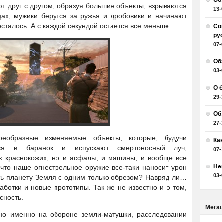
Об
т друг с другом, образуя большие объекты, взрываются
13-
цах, мужики берутся за ружья и дробовики и начинают
 осталось. А с каждой секундой остается все меньше.
Со
ру
07-
Об
03-
О 
29-
Об
27-
оеобразные изменяемые объекты, которые, будучи
Ка
ются в баранок и испускают смертоносный луч,
07-
 краснокожих, но и асфальт, и машины, и вообще все
Не
, что наше огнестрельное оружие все-таки наносит урон
03-
ь планету Земля с одним только обрезом? Навряд ли…
ботки и новые прототипы. Так же не известно и о том,
сность.
Мега
ено именно на обороне земли-матушки, расследовании