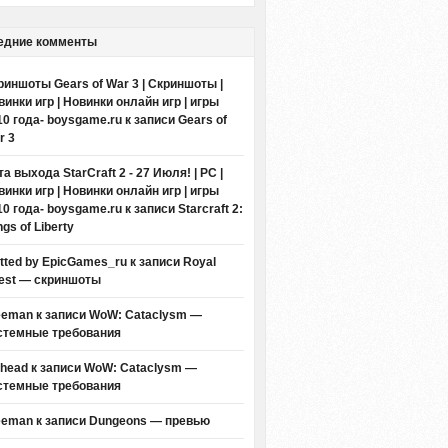
едние комменты
риншоты Gears of War 3 | Скриншоты |
винки игр | Новинки онлайн игр | игры
10 года- boysgame.ru
к записи
Gears of
r 3
а выхода StarCraft 2 - 27 Июля! | PC |
винки игр | Новинки онлайн игр | игры
10 года- boysgame.ru
к записи
Starcraft 2:
gs of Liberty
itted by EpicGames_ru
к записи
Royal
est — скриншоты
eeman к записи
WoW: Cataclysm —
стемные требования
thead к записи
WoW: Cataclysm —
стемные требования
eeman к записи
Dungeons — превью