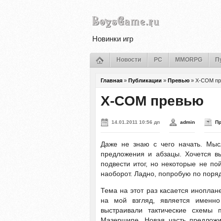
Новинки игр
Новости
PC
MMORPG
П
Главная
»
Публикации
»
Превью
»
X-COM пр
X-COM превью
14.01.2011 10:56 дп
admin
П
Даже не знаю с чего начать. Мыс
предложения и абзацы. Хочется выр
подвести итог, но некоторые не по
наоборот. Ладно, попробую по пор
Тема на этот раз касается иноплан
на мой взгляд, является имен
выстраивали тактические схемы
Мазершипе. Новая часть предложи