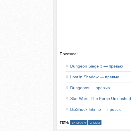
Похожее:
Dungeon Siege 3 — превью
Lost in Shadow — превью
Dungeons — превью
Star Wars: The Force Unleashe
BioShock Infinite — превью
ТЕГИ:
2K MARIN
X-COM