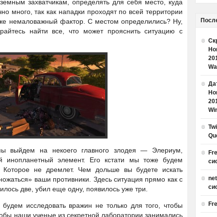
земным захватчикам, определять для себя место, куда
чно много, так как нападки проходят по всей территории
Посл
оже немаловажный фактор. С местом определились? Ну,
арайтесь найти все, что может прояснить ситуацию с
Ск
Но
20
Wa
Дат
Но
20
Win
Tw
Qu
мы выйдем на некоего главного злодея — Элериум,
Fr
й инопланетный элемент. Его кстати мы тоже будем
си
. Которое не дремлет. Чем дольше вы будете искать
ne
ножаться» ваши противники. Здесь ситуация прямо как с
си
илось две, убил еще одну, появилось уже три.
Fr
 будем исследовать вражин не только для того, чтобы
 чтобы наши ученые из секретной лаборатории занимались