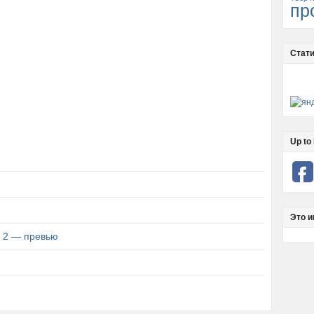
пр
Стати
Up to 
Это и
d 2 — превью