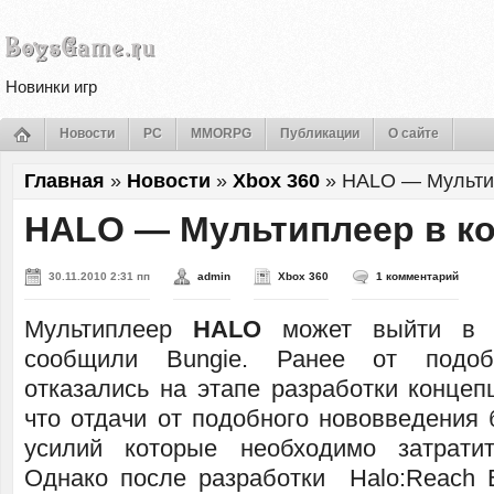
Новинки игр
Новости
PC
MMORPG
Публикации
О сайте
Главная
»
Новости
»
Xbox 360
»
HALO — Мульти
HALO — Мультиплеер в к
30.11.2010 2:31 пп
admin
Xbox 360
1 комментарий
Мультиплеер
HALO
может выйти в 
сообщили Bungie. Ранее от подоб
отказались на этапе разработки концеп
что отдачи от подобного нововведения 
усилий которые необходимо затратит
Однако после разработки Halo:Reach B