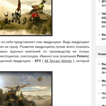
Дл
14-
Va
DO
Int
04-
Ве
03-
 из себя представляет сам квадроцикл. Ведь квадроцикл
о не сразу. Развитие квадроцикла лучше всего показать
амых крупных компаний по производству не только
Нови
, мотоциклов, снегоходов. Именно она (компания
Polaris
)
оценный квадроцикл -
ATV
(
All Terrain Vehicle
), который
Вы
ин
30-
Му
17-
Чт
12-