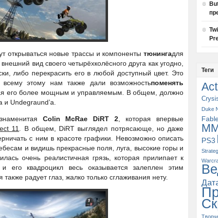
Bu
пр
Tw
Pre
ут открываться новые трассы и компоненты
тюнинга
для
внешний вид своего четырёхколёсного друга как угодно,
Теги
ски, либо перекрасить его в любой доступный цвет. Это
о всему этому нам также дали возможность
поменять
Act
лая его более мощным и управляемым. В общем, должно
Crysi
 и Undegraund’a.
Duke 
 знаменитая
Colin McRae DiRT 2
, которая впервые
Fabl
M
rect 11
. В общем, DiRT выглядел потрясающе, но даже
рничать с ним в красоте графики. Невозможно описать
PS3
 небесам и видишь прекрасные поля, луга, высокие горы и
Strate
лась очень реалистичная грязь, которая прилипает к
Warcra
Ве
и его квадроцикл весь оказывается залеплен этим
также радует глаз, жалко только сглаживания нету.
Дат
П
Ск
Творч