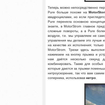
Теперь можно непосредственно пере
Pure больше похоже на
MotorSto
квадроциклами, но если приглядятс
Pure переняла основною концепци
знаете, в MotorStrom главное прид
сложные повороты, а в Pure боле
воздухе, т.е. мы управляем не сам
управления мы делаем это лучше ил
на качестве их исполнения; только
MotorStrom. Трюки здесь выполня
нажимаем на кнопку прыжка и уст
нам даётся несколько секунд д
комбинировать. Также для особых 
которые даются за прыжки поменьше,
нитроускорение, так что вам самим
соперника, использовав
нитро
.