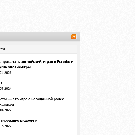
сти
 прокачать английский, играя в Fortnite и
угие онлайн-игры
01-2026
ст
05-2024
iator — это игра с невиданной ранее
ханикой
10-2022
стирование видеоигр
07-2022