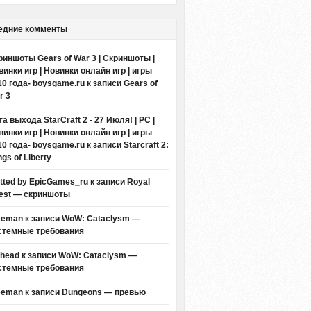
едние комменты
риншоты Gears of War 3 | Скриншоты |
винки игр | Новинки онлайн игр | игры
10 года- boysgame.ru
к записи
Gears of
r 3
а выхода StarCraft 2 - 27 Июля! | PC |
винки игр | Новинки онлайн игр | игры
10 года- boysgame.ru
к записи
Starcraft 2:
gs of Liberty
itted by EpicGames_ru
к записи
Royal
est — скриншоты
eeman к записи
WoW: Cataclysm —
стемные требования
thead к записи
WoW: Cataclysm —
стемные требования
eeman к записи
Dungeons — превью