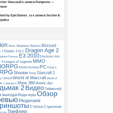
tcher Ужасный
к записи
Dungeons —
евью
itted by EpicGames_ru
к записи
Section 8:
judice
ion
Blizzard
Alice: Madness Returns
Dragon Age 2
s 2
Diablo 3
DLC
E3 2010
Electronic Arts
Nukem Forever
MMO
e 3
League of Legends
MORPG
PC
Mortal Kombat
Portal 2
RPG
Shooter
Starcraft 2
Sony
World of Warcraft
Ubisoft
gy
World of
Xbox 360
Анонс
Арт
ft: Cataclysm
дьмак 2
Видео
Геймплей
Обзор
а выхода
Инди-игры
ревью
Рецензия
риншоты
Статья
Стратегия
Трейлер
ество