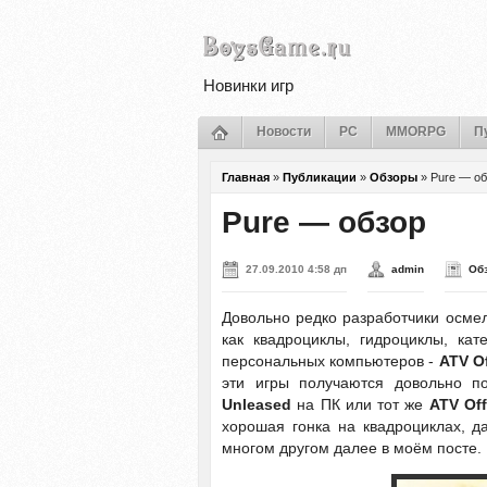
Новинки игр
Новости
PC
MMORPG
П
Главная
»
Публикации
»
Обзоры
»
Pure — об
Pure — обзор
27.09.2010 4:58 дп
admin
Об
Довольно редко разработчики осмел
как квадроциклы, гидроциклы, ка
персональных компьютеров -
ATV Of
эти игры получаются довольно п
Unleased
на ПК или тот же
ATV Off
хорошая гонка на квадроциклах, 
многом другом далее в моём посте.