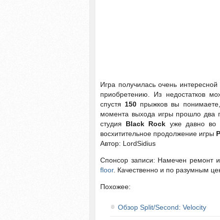
Игра получилась очень интересной 
приобретению. Из недостатков мо
спустя
150
прыжков вы понимаете, 
момента выхода игры прошло два го
студия
Black Rock
уже давно во 
восхитительное продолжение игры
P
Автор: LordSidius
Спонсор записи: Намечен ремонт 
floor
. Качественно и по разумным це
Похожее:
Обзор Split/Second: Velocity