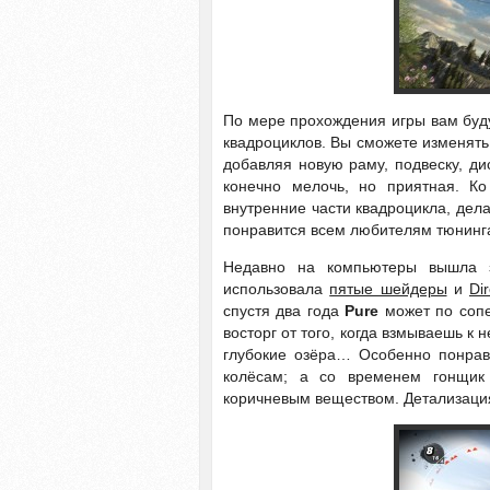
По мере прохождения игры вам буд
квадроциклов. Вы сможете изменять 
добавляя новую раму, подвеску, ди
конечно мелочь, но приятная. К
внутренние части квадроцикла, де
понравится всем любителям тюнинга
Недавно на компьютеры вышла
использовала
пятые шейдеры
и
Di
спустя два года
Pure
может по сопе
восторг от того, когда взмываешь к
глубокие озёра… Особенно понрави
колёсам; а со временем гонщик 
коричневым веществом. Детализация 