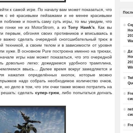
йти к самой игре. По началу вам может показаться, что
Посл
rm
с её красивыми пейзажами и не менее красивыми
я поближе и понять саму суть игры, то мы увидим, что
Ск
ю гонки не из MotorStrom, а из
Tony Hawk’s
. Как вы
Но
ти первым, обгоняя своих противников и вписываясь в
20
е важно сделать очередной сногсшибательный трюк в
Wa
ой техникой, а своим телом и в зависимости от уровня
и хуже. В основном Pure построена именно на трюках,
Дат
 начале игры нам может показаться, что это очередной
Но
20
ть довольно легко: дожидаемся удобного трамплина,
Win
ремляемся ввысь… Далее время вокруг замедляется и
ля нажатия определённых кнопок, которые можно
Tw
прыжков надо собрать необходимое количество очков,
Qu
 но дело в том, что эти очки также можно потратить на
 решать: сделать
супер-трюк
, либо попытаться догнать
Fr
си
ne
си
Fr