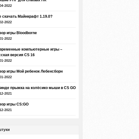
чшие РПГ для слабых ПК
04-2022
е скачать Майнкрафт 1.19.0?
02-2022
зор игры Bloodborne
01-2022
временные компьютерные игры –
сская версия CS 16
01-2022
зор игры Мой ребенок Лебенсборн
01-2022
бинде прыжка на колёсико мыши в CS GO
12-2021
зор игры CS:GO
12-2021
штуки