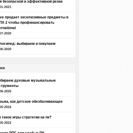
я безопасной и эффективной резки
01-2021
lve продает эксклюзивные предметы в
TA 2 чтобы профинансировать
ernational
07-2020
лосипед: выбираем и покупаем
06-2020
нки
бираем духовые музыкальные
струменты
06-2025
зыка, как детское обезбаливающее
05-2024
о такое игры стратегии на пк?
05-2022