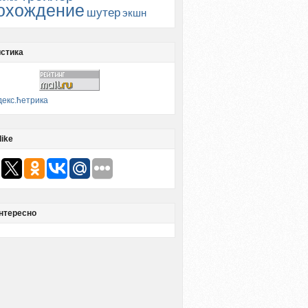
охождение
шутер
экшн
стика
like
нтересно