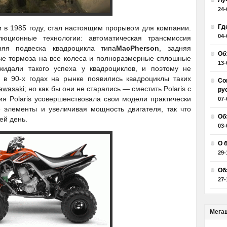
Лу
24-
Гд
и в 1985 году, стал настоящим прорывом для компании.
04-
юционные технологии: автоматическая трансмиссия
няя подвеска квадроцикла типа
MacPherson
, задняя
Об
ые тормоза на все колеса и полноразмерные сплошные
13-
идали такого успеха у квадроциклов, и поэтому не
 в 90-х годах на рынке появились квадроциклы таких
Со
awasaki
; но как бы они не старались — сместить Polaris с
ру
я Polaris усовершенствовала свои модели практически
07-
 элементы и увеличивая мощность двигателя, так что
Об
ей день.
03-
О 
29-
Об
27-
Мега