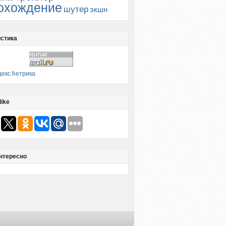
охождение
шутер
экшн
стика
like
нтересно