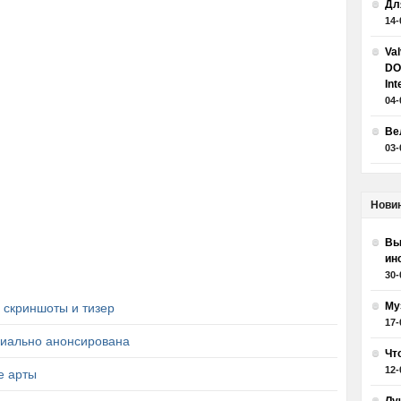
Дл
14-
Va
DO
Int
04-
Ве
03-
Нови
Вы
ин
30-
Му
, скриншоты и тизер
17-
циально анонсирована
Чт
12-
е арты