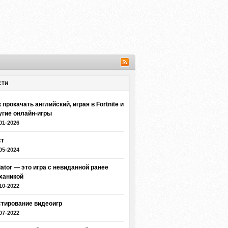
сти
 прокачать английский, играя в Fortnite и
угие онлайн-игры
01-2026
ст
05-2024
iator — это игра с невиданной ранее
ханикой
10-2022
стирование видеоигр
07-2022