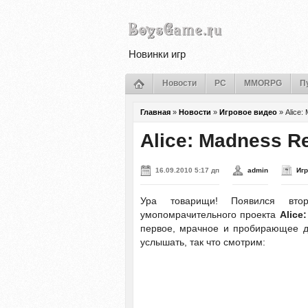
Новинки игр
Новости
PC
MMORPG
П
Главная
»
Новости
»
Игровое видео
»
Alice:
Alice: Madness R
16.09.2010 5:17 дп
admin
Иг
Ура товарищи! Появился вто
умопомрачительного проекта
Alice
первое, мрачное и пробирающее до
услышать, так что смотрим: