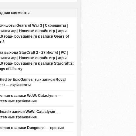
едние комменты
риншоты Gears of War 3 | Скриншоты |
винки игр | Новинки онлайн игр | игры
10 года- boysgame.ru
к записи
Gears of
r 3
а выхода StarCraft 2 - 27 Июля! | PC |
винки игр | Новинки онлайн игр | игры
10 года- boysgame.ru
к записи
Starcraft 2:
gs of Liberty
itted by EpicGames_ru
к записи
Royal
est — скриншоты
eeman к записи
WoW: Cataclysm —
стемные требования
thead к записи
WoW: Cataclysm —
стемные требования
eeman к записи
Dungeons — превью