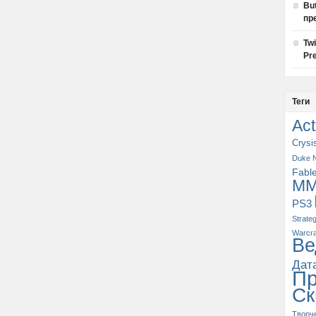
Bu
пр
Tw
Pre
Теги
Act
Crysi
Duke 
Fabl
M
PS3
Strate
Warcra
Ве
Дат
П
Ск
Творч