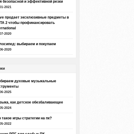
я безопасной и эффективной резки
01-2021
lve продает эксклюзивные предметы в
TA 2 чтобы профинансировать
ernational
07-2020
лосипед: выбираем и покупаем
06-2020
нки
бираем духовые музыкальные
струменты
06-2025
зыка, как детское обезбаливающее
05-2024
о такое игры стратегии на пк?
05-2022