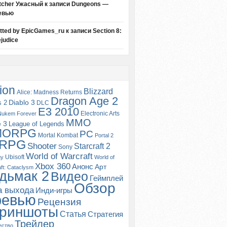
tcher Ужасный
к записи
Dungeons —
евью
itted by EpicGames_ru
к записи
Section 8:
judice
ion
Blizzard
Alice: Madness Returns
Dragon Age 2
s 2
Diablo 3
DLC
E3 2010
Electronic Arts
Nukem Forever
MMO
e 3
League of Legends
MORPG
PC
Mortal Kombat
Portal 2
RPG
Shooter
Starcraft 2
Sony
World of Warcraft
Ubisoft
gy
World of
Xbox 360
Анонс
Арт
ft: Cataclysm
дьмак 2
Видео
Геймплей
Обзор
а выхода
Инди-игры
ревью
Рецензия
риншоты
Статья
Стратегия
Трейлер
ество