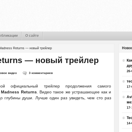
убликации
О сайте
Ново
 Madness Returns — новый трейлер
eturns — новый трейлер
Как
др
26-
ровое видео
3 комментариев
те
рой официальный трейлер продолжения самого
17-
: Madness Returns
. Видео такое же устрашающее как и
Av
 глубины души. Лучше один раз увидеть, чем сто раз
ме
17-
Те
14-