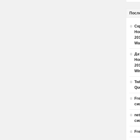
Посл
Ск
Но
20
Wa
Дат
Но
20
Win
Tw
Qu
Fr
си
ne
си
Fr