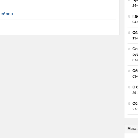
Лу
24-
трейлер
Гд
04-
Об
13-
Со
ру
07-
Об
03-
О 
29-
Об
27-
Мега