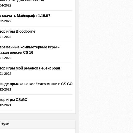
чшие РПГ для слабых ПК
04-2022
е скачать Майнкрафт 1.19.0?
02-2022
зор игры Bloodborne
01-2022
временные компьютерные игры –
сская версия CS 16
01-2022
зор игры Мой ребенок Лебенсборн
01-2022
бинде прыжка на колёсико мыши в CS GO
12-2021
зор игры CS:GO
12-2021
штуки