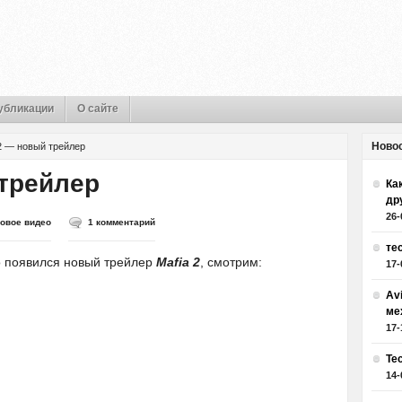
убликации
О сайте
Ново
 2 — новый трейлер
 трейлер
Как
др
26-
ровое видео
1 комментарий
те
то появился новый трейлер
Mafia 2
, смотрим:
17-
Av
ме
17-
Те
14-