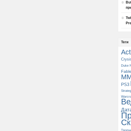
Bu
пр
Tw
Pre
Теги
Act
Crysi
Duke 
Fabl
M
PS3
Strate
Warcra
Ве
Дат
П
Ск
Творч