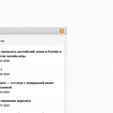
сти
 прокачать английский, играя в Fortnite и
угие онлайн-игры
01-2026
ст
05-2024
iator — это игра с невиданной ранее
ханикой
10-2022
стирование видеоигр
07-2022