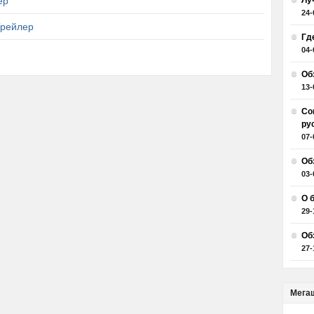
ер
Лу
24-
Трейлер
Гд
04-
Об
13-
Со
ру
07-
Об
03-
О 
29-
Об
27-
Мега