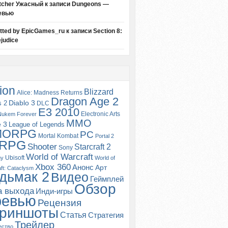
tcher Ужасный
к записи
Dungeons —
евью
itted by EpicGames_ru
к записи
Section 8:
judice
ion
Blizzard
Alice: Madness Returns
Dragon Age 2
s 2
Diablo 3
DLC
E3 2010
Electronic Arts
Nukem Forever
MMO
e 3
League of Legends
MORPG
PC
Mortal Kombat
Portal 2
RPG
Shooter
Starcraft 2
Sony
World of Warcraft
Ubisoft
gy
World of
Xbox 360
Анонс
Арт
ft: Cataclysm
дьмак 2
Видео
Геймплей
Обзор
а выхода
Инди-игры
ревью
Рецензия
риншоты
Статья
Стратегия
Трейлер
ество