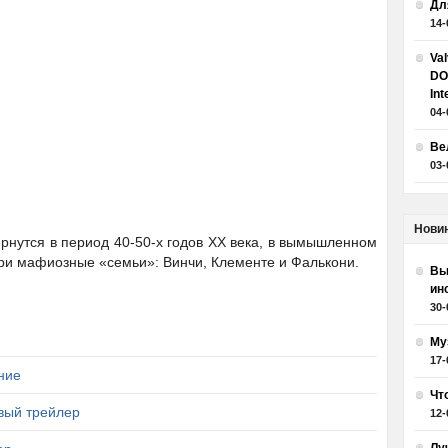
Дл
14-
Va
DO
Int
04-
Ве
03-
Нови
ернутся в период 40-50-х годов XX века, в вымышленном
 три мафиозные «семьи»: Винчи, Клементе и Фалькони.
Вы
ин
30-
Му
17-
ние
Чт
овый трейлер
12-