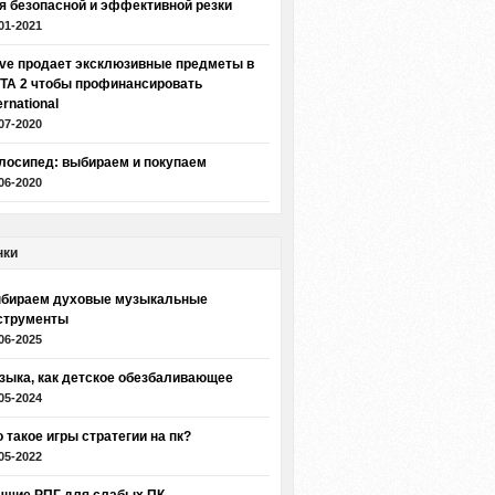
я безопасной и эффективной резки
01-2021
lve продает эксклюзивные предметы в
TA 2 чтобы профинансировать
ernational
07-2020
лосипед: выбираем и покупаем
06-2020
нки
бираем духовые музыкальные
струменты
06-2025
зыка, как детское обезбаливающее
05-2024
о такое игры стратегии на пк?
05-2022