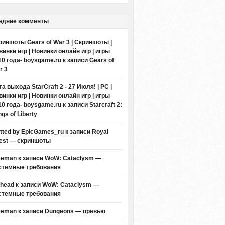
едние комменты
риншоты Gears of War 3 | Скриншоты |
винки игр | Новинки онлайн игр | игры
10 года- boysgame.ru
к записи
Gears of
r 3
а выхода StarCraft 2 - 27 Июля! | PC |
винки игр | Новинки онлайн игр | игры
10 года- boysgame.ru
к записи
Starcraft 2:
gs of Liberty
itted by EpicGames_ru
к записи
Royal
est — скриншоты
eeman к записи
WoW: Cataclysm —
стемные требования
thead к записи
WoW: Cataclysm —
стемные требования
eeman к записи
Dungeons — превью