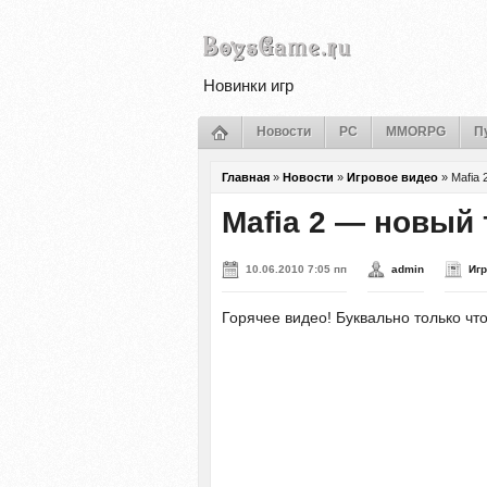
Новинки игр
Новости
PC
MMORPG
П
Главная
»
Новости
»
Игровое видео
»
Mafia
Mafia 2 — новый
10.06.2010 7:05 пп
admin
Иг
Горячее видео! Буквально только ч