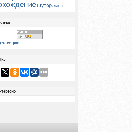
охождение
шутер
экшн
стика
like
нтересно