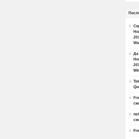
Посл
Ск
Но
20
Wa
Дат
Но
20
Win
Tw
Qu
Fr
си
ne
си
Fr