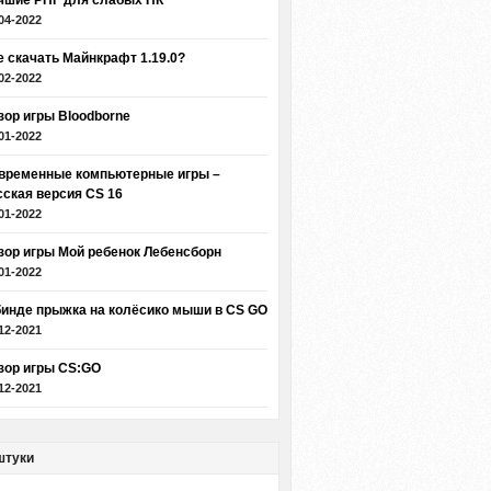
чшие РПГ для слабых ПК
04-2022
е скачать Майнкрафт 1.19.0?
02-2022
зор игры Bloodborne
01-2022
временные компьютерные игры –
сская версия CS 16
01-2022
зор игры Мой ребенок Лебенсборн
01-2022
бинде прыжка на колёсико мыши в CS GO
12-2021
зор игры CS:GO
12-2021
штуки