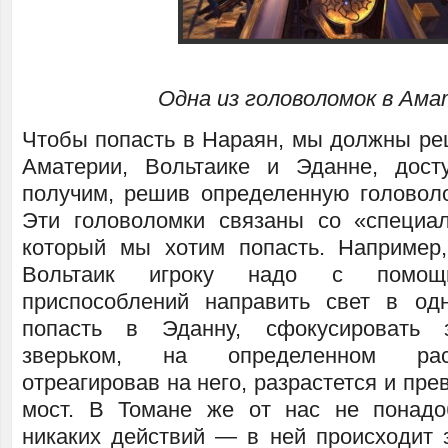
Одна из головоломок в Ам
Чтобы попасть в Нараян, мы должны реш
Аматерии, Вольтаике и Эданне, дос
получим, решив определенную головол
Эти головоломки связаны со «специа
который мы хотим попасть. Например
Вольтаик игроку надо с помощ
приспособлений направить свет в од
попасть в Эданну, сфокусировать 
зверьком, на определенном раст
отреагировав на него, разрастется и пре
мост. В Томане же от нас не понадо
никаких действий — в ней происходит з