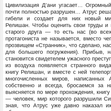
Цивилизация Д’ани угасает… Огромны
почти полностью разрушен… Атрус решае
гибели и создает для них новый м
Релишан. Чтобы оценить свои труды и 
старого друга — то есть нас (во все
протагониста не называется, вместо че
прозвищем «Странник», что сделано, на
для большего погружения). Прибыв, 
становится свидетелем ужасного престу
из воздуха появляется странного вида
книгу Релишан, и вместе с ней телепор
многочисленных миров, написанных 
собственно и всегда, бросаемся за 
выясняется по мере прохождения, книгу
— человек, мир которого разрушили Си
зная, что Атрус уже давно наказал и