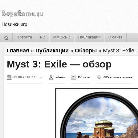
Новинки игр
Новости
PC
MMORPG
Публикации
О сайте
Главная
»
Публикации
»
Обзоры
»
Myst 3: Exile
Myst 3: Exile — обзор
29.06.2010 7:10 пп
admin
Обзоры
685 комментариев