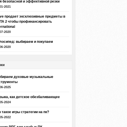
я безопасной и эффективной резки
01-2021
lve продает эксклюзивные предметы в
TA 2 чтобы профинансировать
ernational
07-2020
лосипед: выбираем и покупаем
06-2020
нки
бираем духовые музыкальные
струменты
06-2025
зыка, как детское обезбаливающее
05-2024
о такое игры стратегии на пк?
05-2022