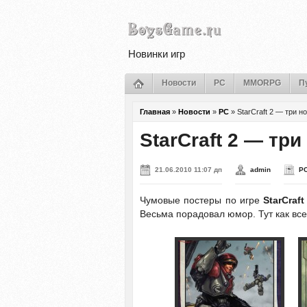
Новинки игр
Новости
PC
MMORPG
П
Главная
»
Новости
»
PC
»
StarCraft 2 — три н
StarCraft 2 — тр
21.06.2010 11:07 дп
admin
P
Чумовые постеры по игре
StarCraft
Весьма порадовал юмор. Тут как все