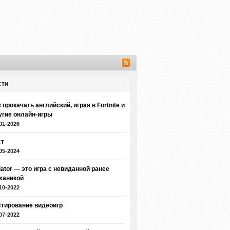
сти
 прокачать английский, играя в Fortnite и
угие онлайн-игры
01-2026
ст
05-2024
iator — это игра с невиданной ранее
ханикой
10-2022
стирование видеоигр
07-2022