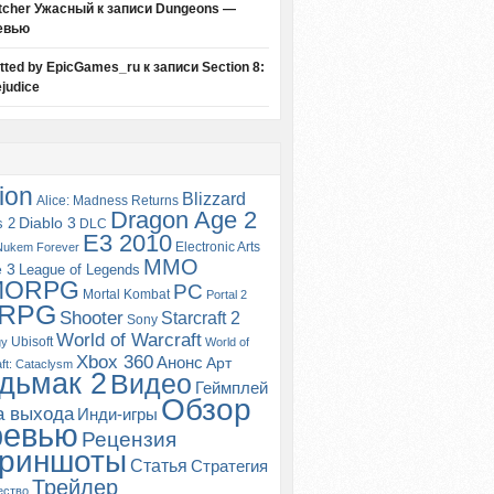
tcher Ужасный
к записи
Dungeons —
евью
itted by EpicGames_ru
к записи
Section 8:
judice
ion
Blizzard
Alice: Madness Returns
Dragon Age 2
s 2
Diablo 3
DLC
E3 2010
Electronic Arts
Nukem Forever
MMO
e 3
League of Legends
MORPG
PC
Mortal Kombat
Portal 2
RPG
Shooter
Starcraft 2
Sony
World of Warcraft
Ubisoft
gy
World of
Xbox 360
Анонс
Арт
ft: Cataclysm
дьмак 2
Видео
Геймплей
Обзор
а выхода
Инди-игры
ревью
Рецензия
риншоты
Статья
Стратегия
Трейлер
ество