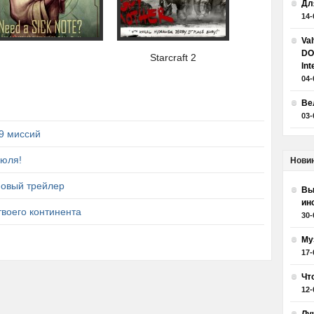
Дл
14-
Va
DO
Starcraft 2
Int
04-
Ве
03-
29 миссий
Июля!
Нови
 новый трейлер
Вы
ин
 твоего континента
30-
Му
17-
Чт
12-