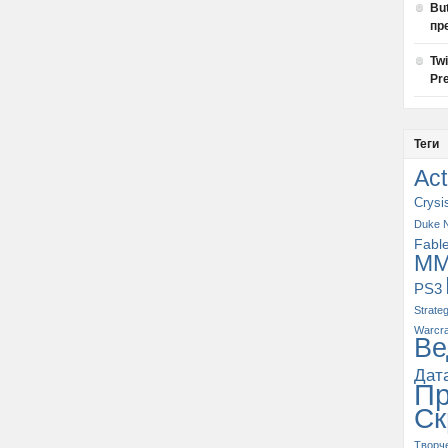
Bu
пр
Tw
Pre
Теги
Act
Crysi
Duke 
Fabl
M
PS3
Strate
Warcra
Ве
Дат
П
Ск
Творч