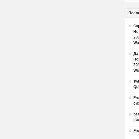
Посл
Ск
Но
20
Wa
Дат
Но
20
Win
Tw
Qu
Fr
си
ne
си
Fr