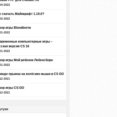
чшие РПГ для слабых ПК
04-2022
е скачать Майнкрафт 1.19.0?
02-2022
зор игры Bloodborne
01-2022
временные компьютерные игры –
сская версия CS 16
01-2022
зор игры Мой ребенок Лебенсборн
01-2022
бинде прыжка на колёсико мыши в CS GO
12-2021
зор игры CS:GO
12-2021
штуки