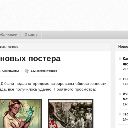
убликации
О сайте
Ново
овых постера
и новых постера
Как
др
26-
C
,
Скриншоты
332 комментариев
те
 2
были недавно продемонстрированы общественности.
17-
гда, все получилось удачно. Приятного просмотра:
Av
ме
17-
Те
14-