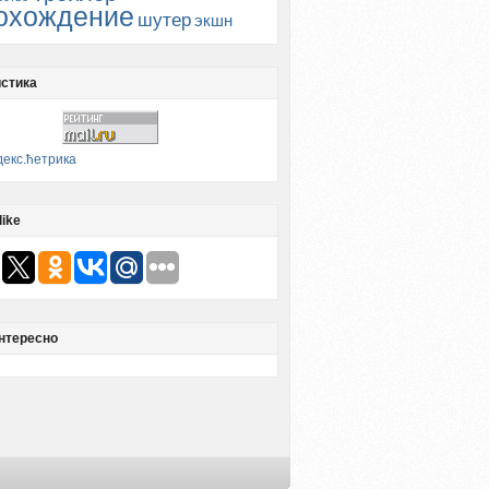
охождение
шутер
экшн
стика
like
нтересно