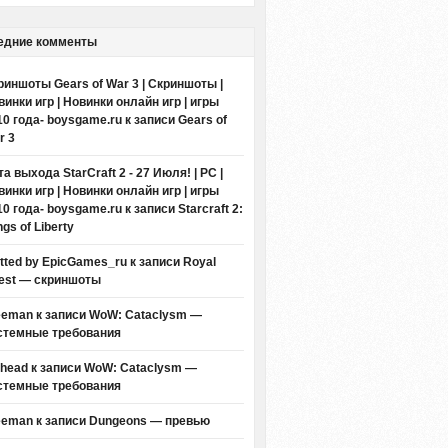
едние комменты
риншоты Gears of War 3 | Скриншоты |
винки игр | Новинки онлайн игр | игры
10 года- boysgame.ru
к записи
Gears of
r 3
а выхода StarCraft 2 - 27 Июля! | PC |
винки игр | Новинки онлайн игр | игры
10 года- boysgame.ru
к записи
Starcraft 2:
gs of Liberty
itted by EpicGames_ru
к записи
Royal
est — скриншоты
eeman к записи
WoW: Cataclysm —
стемные требования
thead к записи
WoW: Cataclysm —
стемные требования
eeman к записи
Dungeons — превью