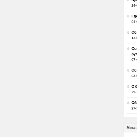
Лу
24-
Гд
04-
Об
13-
Со
ру
07-
Об
03-
О 
29-
Об
27-
Мега