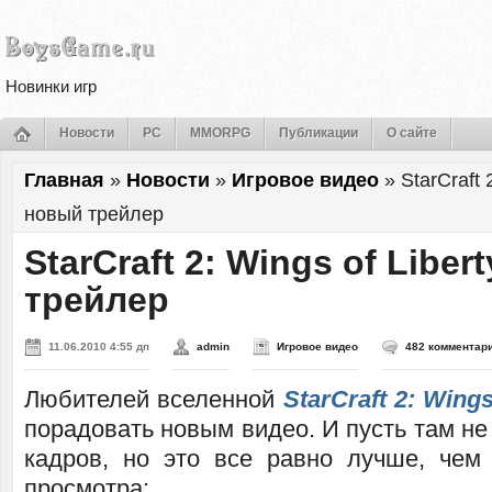
Новинки игр
Новости
PC
MMORPG
Публикации
О сайте
Главная
»
Новости
»
Игровое видео
»
StarCraft 
новый трейлер
StarCraft 2: Wings of Libe
трейлер
11.06.2010 4:55 дп
admin
Игровое видео
482 комментар
Любителей вселенной
StarCraft 2: Wings
порадовать новым видео. И пусть там не
кадров, но это все равно лучше, чем 
просмотра: