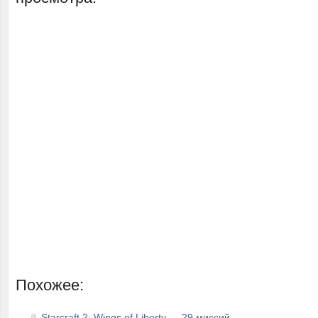
Похожее:
Starcraft 2: Wings of Liberty — 29 миссий