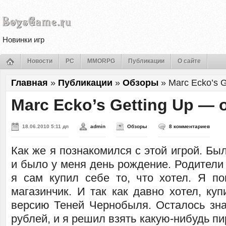
Новинки игр
Новости
PC
MMORPG
Публикации
О сайте
Главная
»
Публикации
»
Обзоры
»
Marc Ecko’s 
Marc Ecko’s Getting Up — 
18.06.2010 5:11 дп
admin
Обзоры
8 комментариев
Как же я познакомился с этой игрой. Был
и было у меня день рождение. Родители 
я сам купил себе то, что хотел. Я 
магазинчик. И так как давно хотел, ку
версию Теней Чернобыля. Осталось зна
рублей, и я решил взять какую-нибудь пи