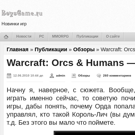
Новинки игр
Новости
PC
MMORPG
Публикации
О сайте
Главная
»
Публикации
»
Обзоры
»
Warcraft: Or
Warcraft: Orcs & Humans 
12.06.2010 10:44 дп
admin
Обзоры
260 комментариев
Начну я, наверное, с сюжета. Вообще
играть именно сейчас, то советую поч
игры, дабы понять, почему Орда попала
управлял, кто такой Король-Лич (вы дум
т.д. Без этого вы мало что поймете.