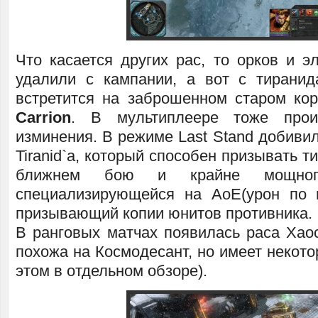
Что касается других рас, то орков и э
удалили с кампании, а вот с тирани
встретится на заброшенном старом ко
Carrion
. В мультиплеере тоже прои
изминения. В режиме Last Stand добиви
Tiranid`a, который способен призывать т
ближнем бою и крайне мощного
специализирующейся на AoE(урон по 
призывающий копии юнитов противника.
В ранговых матчах появилась раса Хаос
похожа на Космодесант, но имеет некото
этом в отдельном обзоре).