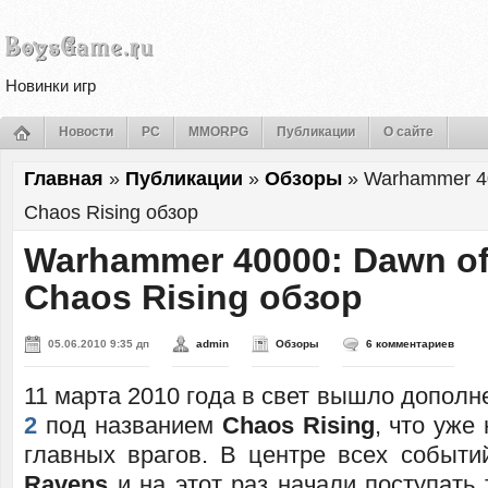
Новинки игр
Новости
PC
MMORPG
Публикации
О сайте
Главная
»
Публикации
»
Обзоры
»
Warhammer 40
Chaos Rising обзор
Warhammer 40000: Dawn of
Chaos Rising обзор
05.06.2010 9:35 дп
admin
Обзоры
6 комментариев
11 марта 2010 года в свет вышло дополн
2
под названием
Chaos Rising
, что уже
главных врагов. В центре всех событ
Ravens
и на этот раз начали поступать