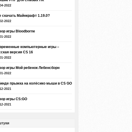
чшие РПГ для слабых ПК
04-2022
е скачать Майнкрафт 1.19.0?
02-2022
зор игры Bloodborne
01-2022
временные компьютерные игры –
сская версия CS 16
01-2022
зор игры Мой ребенок Лебенсборн
01-2022
бинде прыжка на колёсико мыши в CS GO
12-2021
зор игры CS:GO
12-2021
штуки