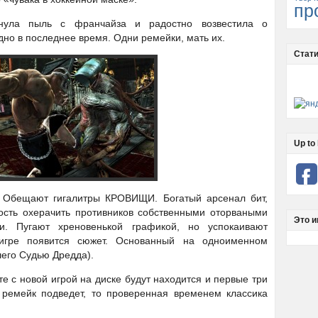
пр
нула пыль с франчайза и радостно возвестила о
дно в последнее время. Одни ремейки, мать их.
Стати
Up to 
 Обещают гигалитры КРОВИЩИ. Богатый арсенал бит,
ость охерачить противников собственными оторваными
Это и
и. Пугают хреновенькой графикой, но успокаивают
гре появится сюжет. Основанный на одноименном
его Судью Дредда).
е с новой игрой на диске будут находится и первые три
и ремейк подведет, то проверенная временем классика