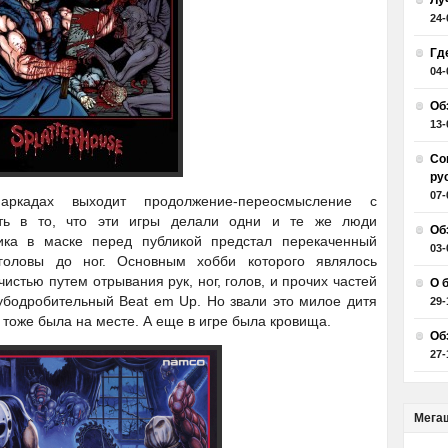
Лу
24-
Гд
04-
Об
13-
Со
ру
07-
ркадах выходит продолжение-переосмысление с
ть в то, что эти игры делали одни и те же люди
Об
ика в маске перед публикой предстал перекаченный
03-
головы до ног. Основным хобби которого являлось
чистью путем отрывания рук, ног, голов, и прочих частей
О 
убодробительный Beat em Up. Но звали это милое дитя
29-
 тоже была на месте. А еще в игре была кровища.
Об
27-
Мега