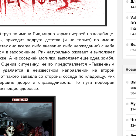
Дл
14-
Va
DO
Int
 труп по имени Рик, мирно кормит червей на кладбище.
04-
ь, приходит подруга детства (и не только) по имени
Ве
тах оно всегда либо внезапно либо неожиданно) с неба
03-
м в захоронение. Рик натурально оживает и выползает
аске. А из соседней могилки, выползает еще одна зомбя,
. Оценив ситуевину, нечто представляется «Тыквенным
Нови
удаляется в неизвестном направлении на второй
 от такого западла со стороны соседа по кладбищу, Рик
ершить добро и справедливость. По пути подбирая
Вы
ин
авляющие здоровье.
30-
Му
17-
Чт
12-