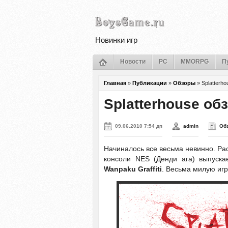
Новинки игр
Новости
PC
MMORPG
П
Главная
»
Публикации
»
Обзоры
»
Splatterh
Splatterhouse об
09.06.2010 7:54 дп
admin
Об
Начиналось все весьма невинно. Р
консоли NES (Денди ага) выпуск
Wanpaku Graffiti
. Весьма милую игр