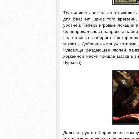
Третья часть несколько отличалась
для beat em up-ов того времени,
уровней. Теперь игровые локации п
фланировал слева направо а набор 
сплетались в лабиринт. Претерпела
захваты. Добавили «ману» которую,
чудовище раздающее люлей пачк
хоккейной маске пришла маска в в
Вурхеса)
Дальше грустно. Серия увяла и кан
мотивам» да рисовали фанфики про 