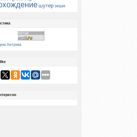
охождение
шутер
экшн
стика
like
нтересно