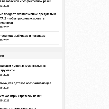
я безопасной и эффективной резки
01-2021
lve продает эксклюзивные предметы в
TA 2 чтобы профинансировать
ernational
07-2020
лосипед: выбираем и покупаем
06-2020
нки
бираем духовые музыкальные
струменты
06-2025
зыка, как детское обезбаливающее
05-2024
о такое игры стратегии на пк?
05-2022