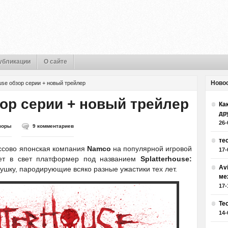
убликации
О сайте
Ново
ouse обзор серии + новый трейлер
зор серии + новый трейлер
Как
др
26-
зоры
9 комментариев
те
ассово японская компания
Namco
на популярной игровой
17-
ает в свет платформер под названием
Splatterhouse:
Av
ушку, пародирующие всяко разные ужастики тех лет.
ме
17-
Те
14-