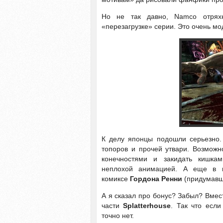
Но не так давно, Namco отрях
«перезагрузке» серии. Это очень мо
К делу японцы подошли серьезно.
топоров и прочей утвари. Возможн
конечностями и закидать кишкам
неплохой анимацией. А еще в и
комиксе
Гордона Ренни
(придумавш
А я сказал про бонус? Забыл? Вмест
части
Splatterhouse
. Так что есл
точно нет.