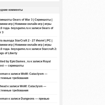
едние комменты
риншоты Gears of War 3 | Скриншоты |
винки игр | Новинки онлайн игр | игры
10 года- boysgame.ru
к записи
Gears of
r 3
а выхода StarCraft 2 - 27 Июля! | PC |
винки игр | Новинки онлайн игр | игры
10 года- boysgame.ru
к записи
Starcraft 2:
gs of Liberty
itted by EpicGames_ru
к записи
Royal
est — скриншоты
eeman к записи
WoW: Cataclysm —
стемные требования
thead к записи
WoW: Cataclysm —
стемные требования
eeman к записи
Dungeons — превью