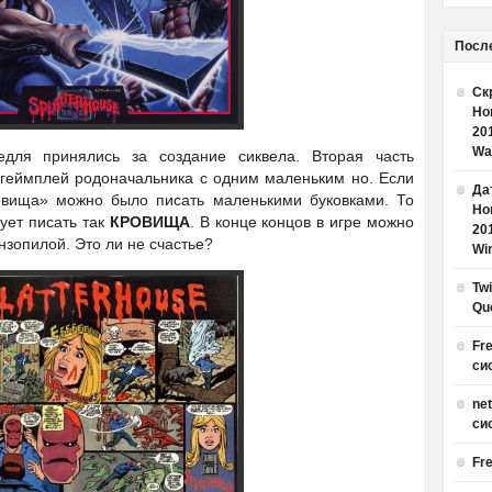
Посл
Ск
Но
20
Wa
для принялись за создание сиквела. Вторая часть
 геймплей родоначальника с одним маленьким но. Если
Дат
овища» можно было писать маленькими буковками. То
Но
ует писать так
КРОВИЩА
. В конце концов в игре можно
20
нзопилой. Это ли не счастье?
Win
Tw
Qu
Fr
си
ne
си
Fr