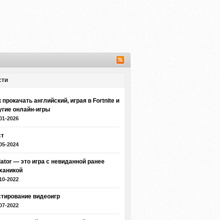
сти
 прокачать английский, играя в Fortnite и
угие онлайн-игры
01-2026
ст
05-2024
iator — это игра с невиданной ранее
ханикой
10-2022
стирование видеоигр
07-2022