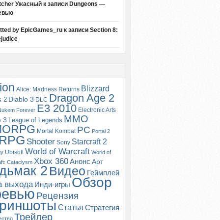
tcher Ужасный
к записи
Dungeons —
евью
itted by EpicGames_ru
к записи
Section 8:
judice
ion
Blizzard
Alice: Madness Returns
Dragon Age 2
s 2
Diablo 3
DLC
E3 2010
Electronic Arts
Nukem Forever
MMO
e 3
League of Legends
MORPG
PC
Mortal Kombat
Portal 2
RPG
Shooter
Starcraft 2
Sony
World of Warcraft
Ubisoft
gy
World of
Xbox 360
Анонс
Арт
ft: Cataclysm
дьмак 2
Видео
Геймплей
Обзор
а выхода
Инди-игры
ревью
Рецензия
риншоты
Статья
Стратегия
Трейлер
ество