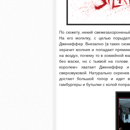
По сюжету, некий свежезахороненый
На его могилку, с целью порыдат
Джениффер. Внезапно (в таких сюже
херачит молния и попадает прямико
на воздух, почему то в хоккейной м
без маски, но с тыквой на голове
королем» хватает Джениффер и 
сверхзвуковой. Натурально охренев
достает большой топор и идет в
гамбургеры и бутылки с колой попр