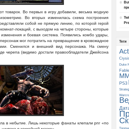
Bu
пр
 от товарок. Во первых в игру добавили, весьма модную
 изометрию. Во вторых изменилась схема построения
Tw
Pre
редставляли собой не прямую линию, по которой герой
комнат-локаций, с выходом на четыре стороны, которые
 изменения и боевая система. Появились комбо удары,
 персонаж мог потратить на превращение в кровожадное
Теги
ами. Сменился и внешний вид персонажа. На смену
Act
иде черепа (видимо достали правообладатели Джейсона
Crysi
Duke 
Fabl
M
PS3
Strate
Warcra
Ве
Дат
П
Ск
ула в небытие. Лишь некоторые фанаты клепали рпг «по
«чувака в хоккейной маске».
Творч