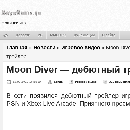
Новинки игр
Новости
PC
MMORPG
Публикации
О сайте
Главная
»
Новости
»
Игровое видео
»
Moon Div
трейлер
Moon Diver — дебютный т
10.06.2010 10:18 дп
admin
Игровое видео
326 коммента
В сети появился дебютный трейлер и
PSN и Xbox Live Arcade. Приятного просм