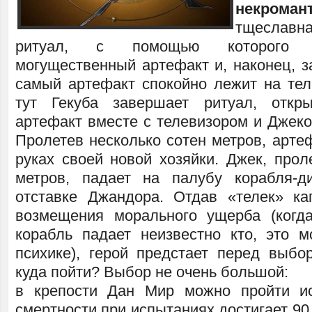
некроман
тщеславна
ритуал, с помощью которого х
могущественный артефакт и, наконец, з
самый артефакт спокойно лежит на тел
тут Гекуба завершает ритуал, откр
артефакт вместе с телевизором и Джеко
Пролетев несколько сотен метров, арте
руках своей новой хозяйки. Джек, прол
метров, падает на палубу корабля-д
отставке Джандора. Отдав «телек» ка
возмещения морального ущерба (когд
корабль падает неизвестно кто, это м
психике), герой предстает перед выбор
куда пойти? Выбор не очень большой:
в крепости Дан Мир можно пройти ис
смертности при испытаниях достигает 90 