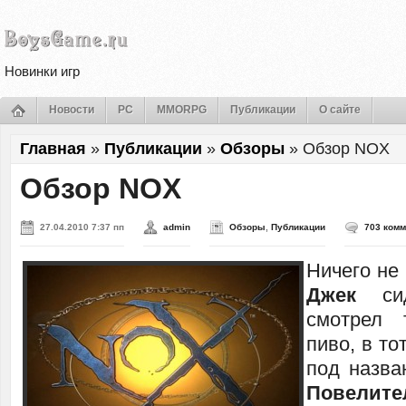
Новинки игр
Новости
PC
MMORPG
Публикации
О сайте
Главная
»
Публикации
»
Обзоры
»
Обзор NOX
Обзор NOX
27.04.2010 7:37 пп
admin
Обзоры
,
Публикации
703 ком
Ничего не
Джек
с
смотрел 
пиво, в то
под назв
Повелите