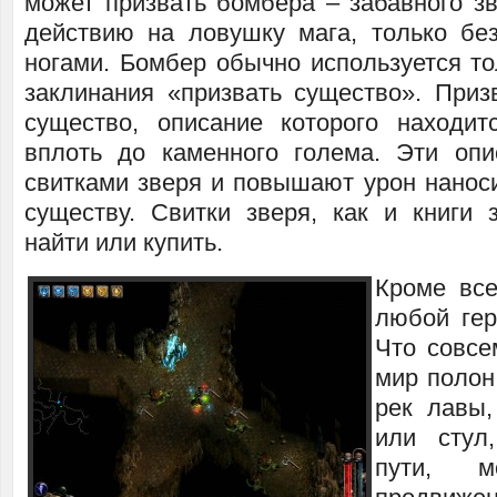
может призвать бомбера – забавного зв
действию на ловушку мага, только бе
ногами. Бомбер обычно используется то
заклинания «призвать существо». При
существо, описание которого находит
вплоть до каменного голема. Эти оп
свитками зверя и повышают урон нанос
существу. Свитки зверя, как и книги 
найти или купить.
Кроме все
любой гер
Что совсе
мир полон
рек лавы,
или стул
пути, м