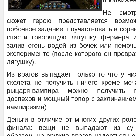
продвижен
Не смот
сюжет герою представляется возмо
побочное задание: поучаствовать в соре
спасти говорящую лягушку фермера и
залив огонь водой из бочек или помоч
эксперименте (после которого он превр
лягушку).
Из врагов выпадает только то что у ни
скелета не получить ничего кроме меч
рыцаря-вампира можно получить 
доспехов и мощный топор с заклинанием
вампиризма).
Деньги в отличие от многих других рол
финала: вещи не выпадают из сун
образом, на оружие врагов надееться не