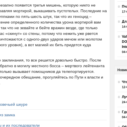
езапно появится третья мишень, которую никто не
Пч
правляя мортирой, выкашивать пустотелых. Последние на
17-
ппками по пять-шесть штук, так что их геноцид –
Дл
сение определенного количества урона мортирой вам
14-
ак что не зевайте и бейте вражин везде, где только
с «скинут» со стены, потому что нежить уже рвется
Va
ничтожаются с одного-двух ударов мечом или молотом
DO
ого уровня), а вот магией их бить придется куда
Int
04-
 заклинания, то все решится довольно быстро. После
обратно в могилу местного босса – мертвого лейтенанта
Нови
только вызывает помощников да телепортируется.
чередное обещание, прогуляйтесь по Пути к власти и
Чт
.
12-
Лу
24-
 овечьей шкуре
Гд
из замка
04-
 и их последователи