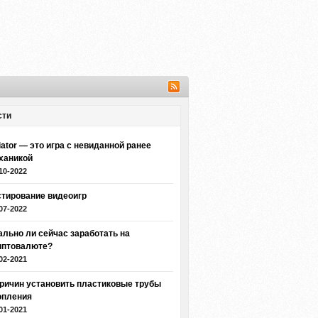
сти
iator — это игра с невиданной ранее
ханикой
10-2022
стирование видеоигр
07-2022
ально ли сейчас заработать на
иптовалюте?
02-2021
причин установить пластиковые трубы
опления
01-2021