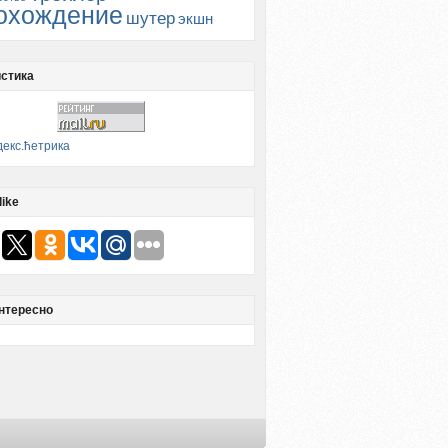
охождение
шутер
экшн
стика
like
нтересно