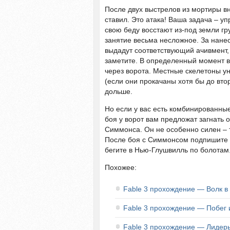
После двух выстрелов из мортиры вн
ставил. Это атака! Ваша задача – у
свою беду восстают из-под земли гру
занятие весьма несложное. За нане
выдадут соответствующий ачивмент, т
заметите. В определенный момент ва
через ворота. Местные скелетоны у
(если они прокачаны хотя бы до втор
дольше.
Но если у вас есть комбинированные
боя у ворот вам предложат загнать 
Симмонса. Он не особенно силен – 
После боя с Симмонсом подпишите о
бегите в Нью-Глушвилль по болотам
Похожее:
Fable 3 прохождение — Волк в
Fable 3 прохождение — Побег 
Fable 3 прохождение — Лидеры