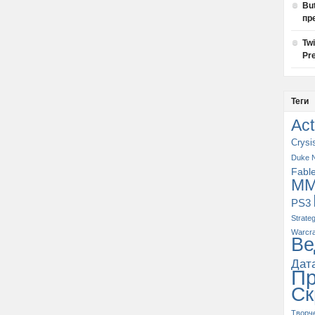
Bu
пр
Tw
Pre
Теги
Act
Crysi
Duke 
Fabl
M
PS3
Strate
Warcra
Ве
Дат
П
Ск
Творч