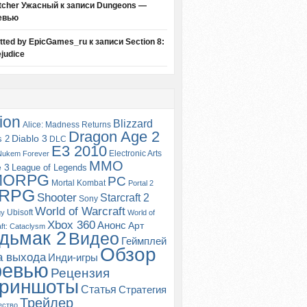
tcher Ужасный
к записи
Dungeons —
евью
itted by EpicGames_ru
к записи
Section 8:
judice
ion
Blizzard
Alice: Madness Returns
Dragon Age 2
s 2
Diablo 3
DLC
E3 2010
Electronic Arts
Nukem Forever
MMO
e 3
League of Legends
MORPG
PC
Mortal Kombat
Portal 2
RPG
Shooter
Starcraft 2
Sony
World of Warcraft
Ubisoft
gy
World of
Xbox 360
Анонс
Арт
ft: Cataclysm
дьмак 2
Видео
Геймплей
Обзор
а выхода
Инди-игры
ревью
Рецензия
риншоты
Статья
Стратегия
Трейлер
ество