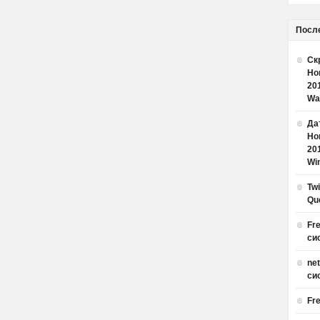
Посл
Ск
Но
20
Wa
Дат
Но
20
Win
Tw
Qu
Fr
си
ne
си
Fr