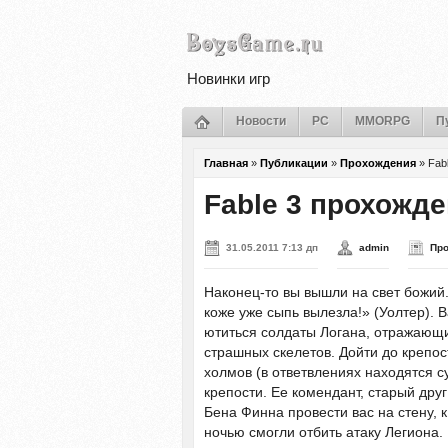
Новинки игр
Новости
PC
MMORPG
П
Главная
»
Публикации
»
Прохождения
»
Fab
Fable 3 прохожд
31.05.2011 7:13 дп
admin
Пр
Наконец-то вы вышли на свет божий.
коже уже сыпь вылезла!» (Уолтер). 
ютиться солдаты Логана, отражающи
страшных скелетов. Дойти до крепос
холмов (в ответвлениях находятся с
крепости. Ее комендант, старый дру
Бена Финна провести вас на стену, 
ночью смогли отбить атаку Легиона.