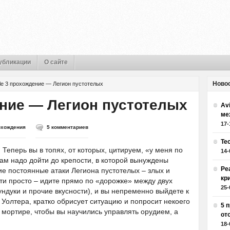
убликации
О сайте
Ново
le 3 прохождение — Легион пустотелых
ение — Легион пустотелых
Av
ме
17-
охождения
5 комментариев
Те
 Теперь вы в топях, от которых, цитируем, «у меня по
14-
Вам надо дойти до крепости, в которой вынуждены
Ре
е постоянные атаки Легиона пустотелых – злых и
кр
ти просто – идите прямо по «дорожке» между двух
25-
ундуки и прочие вкусности), и вы непременно выйдете к
г Уолтера, кратко обрисует ситуацию и попросит некоего
5 
к мортире, чтобы вы научились управлять орудием, а
от
18-