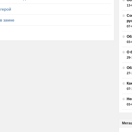
Об
13-
 герой
Со
в замке
ру
07-
Об
03-
О 
29-
Об
27-
Ка
07-
Не
03-
Мега