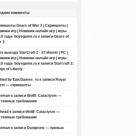
едние комменты
риншоты Gears of War 3 | Скриншоты |
винки игр | Новинки онлайн игр | игры
10 года- boysgame.ru
к записи
Gears of
r 3
а выхода StarCraft 2 - 27 Июля! | PC |
винки игр | Новинки онлайн игр | игры
10 года- boysgame.ru
к записи
Starcraft 2:
gs of Liberty
itted by EpicGames_ru
к записи
Royal
est — скриншоты
eeman к записи
WoW: Cataclysm —
стемные требования
thead к записи
WoW: Cataclysm —
стемные требования
eeman к записи
Dungeons — превью