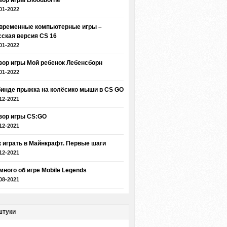
зор игры Bloodborne
01-2022
временные компьютерные игры –
сская версия CS 16
01-2022
зор игры Мой ребенок Лебенсборн
01-2022
бинде прыжка на колёсико мыши в CS GO
12-2021
зор игры CS:GO
12-2021
к играть в Майнкрафт. Первые шаги
12-2021
много об игре Mobile Legends
08-2021
штуки