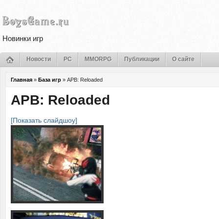
Новинки игр
Новости
PC
MMORPG
Публикации
О сайте
Главная
»
База игр
»
APB: Reloaded
APB: Reloaded
[Показать слайдшоу]