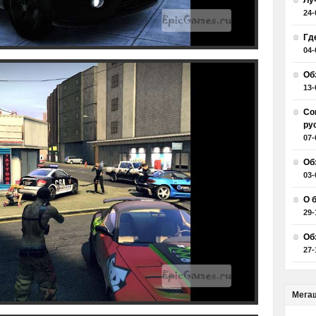
Лу
24-
Гд
04-
Об
13-
Со
ру
07-
Об
03-
О 
29-
Об
27-
Мега