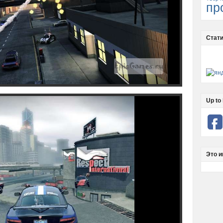
пр
Стати
Up to 
Это и