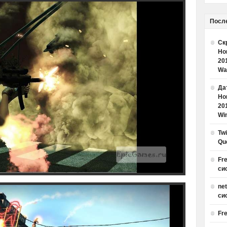
Посл
Ск
Но
20
Wa
Дат
Но
20
Win
Tw
Qu
Fr
си
ne
си
Fr