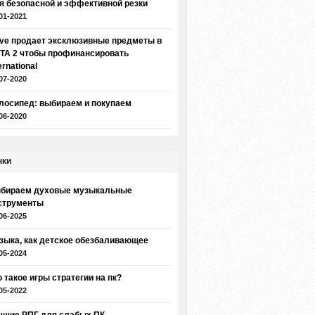
я безопасной и эффективной резки
01-2021
lve продает эксклюзивные предметы в
TA 2 чтобы профинансировать
ernational
07-2020
лосипед: выбираем и покупаем
06-2020
нки
бираем духовые музыкальные
струменты
06-2025
зыка, как детское обезбаливающее
05-2024
о такое игры стратегии на пк?
05-2022