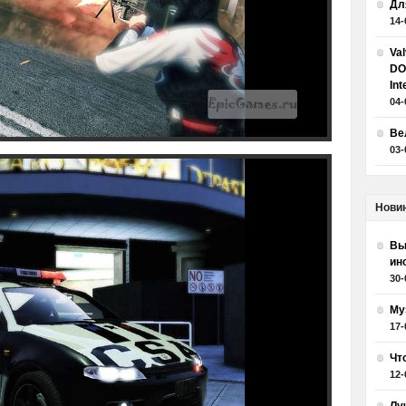
Дл
14-
Va
DO
Int
04-
Ве
03-
Нови
Вы
ин
30-
Му
17-
Чт
12-