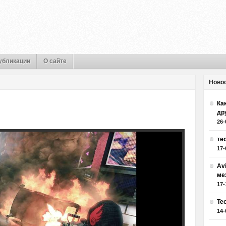
убликации
О сайте
Ново
Как
др
26-
те
17-
Av
ме
17-
Те
14-