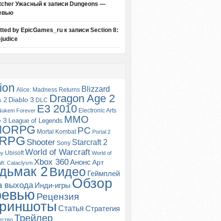
tcher Ужасный
к записи
Dungeons —
евью
itted by EpicGames_ru
к записи
Section 8:
judice
ion
Blizzard
Alice: Madness Returns
Dragon Age 2
s 2
Diablo 3
DLC
E3 2010
Electronic Arts
Nukem Forever
MMO
e 3
League of Legends
MORPG
PC
Mortal Kombat
Portal 2
RPG
Shooter
Starcraft 2
Sony
World of Warcraft
Ubisoft
gy
World of
Xbox 360
Анонс
Арт
ft: Cataclysm
дьмак 2
Видео
Геймплей
Обзор
а выхода
Инди-игры
ревью
Рецензия
риншоты
Статья
Стратегия
Трейлер
ество