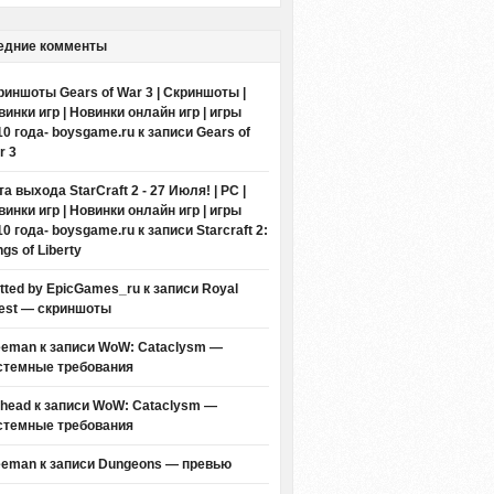
едние комменты
риншоты Gears of War 3 | Скриншоты |
винки игр | Новинки онлайн игр | игры
10 года- boysgame.ru
к записи
Gears of
r 3
а выхода StarCraft 2 - 27 Июля! | PC |
винки игр | Новинки онлайн игр | игры
10 года- boysgame.ru
к записи
Starcraft 2:
gs of Liberty
itted by EpicGames_ru
к записи
Royal
est — скриншоты
eeman к записи
WoW: Cataclysm —
стемные требования
thead к записи
WoW: Cataclysm —
стемные требования
eeman к записи
Dungeons — превью