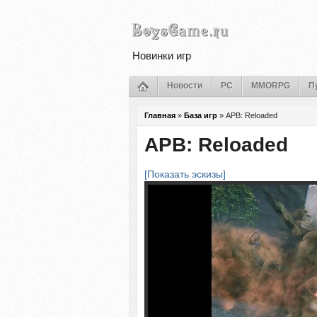
Новинки игр
Новости
PC
MMORPG
П
Главная
»
База игр
»
APB: Reloaded
APB: Reloaded
[Показать эскизы]