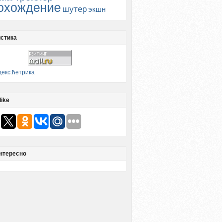
охождение
шутер
экшн
стика
like
нтересно