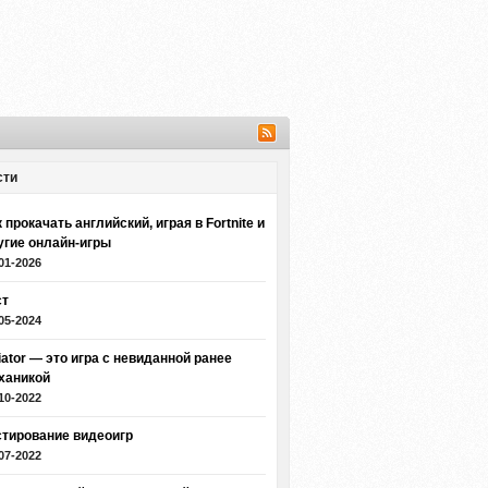
сти
 прокачать английский, играя в Fortnite и
угие онлайн-игры
01-2026
ст
05-2024
iator — это игра с невиданной ранее
ханикой
10-2022
стирование видеоигр
07-2022