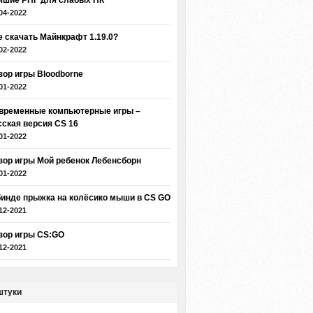
чшие РПГ для слабых ПК
04-2022
е скачать Майнкрафт 1.19.0?
02-2022
зор игры Bloodborne
01-2022
временные компьютерные игры –
сская версия CS 16
01-2022
зор игры Мой ребенок Лебенсборн
01-2022
бинде прыжка на колёсико мыши в CS GO
12-2021
зор игры CS:GO
12-2021
штуки