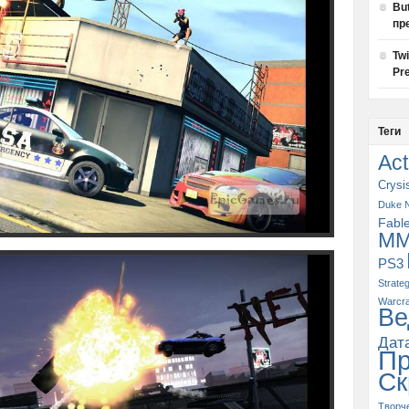
Bu
пр
Tw
Pre
Теги
Act
Crysi
Duke 
Fabl
M
PS3
Strate
Warcra
Ве
Дат
П
Ск
Творч