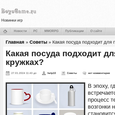
Новинки игр
Новости
PC
MMORPG
Публикации
О сайте
Главная
»
Советы
»
Какая посуда подходит для 
Какая посуда подходит дл
кружках?
27.01.2024 11:43 дп
help10
Советы
нет комментарие
В эпоху, г
встречает
процесс т
возгонки 
становитс