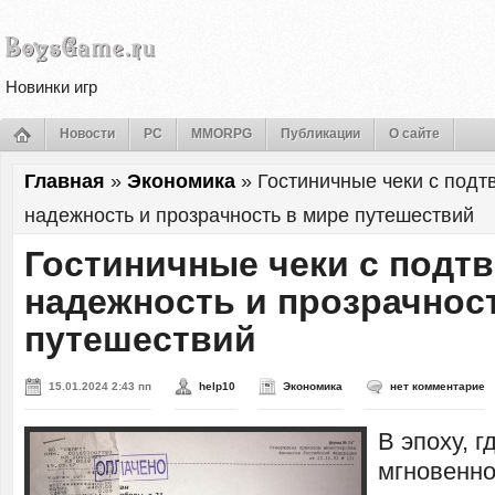
Новинки игр
Новости
PC
MMORPG
Публикации
О сайте
Главная
»
Экономика
»
Гостиничные чеки с под
надежность и прозрачность в мире путешествий
Гостиничные чеки с подт
надежность и прозрачнос
путешествий
15.01.2024 2:43 пп
help10
Экономика
нет комментарие
В эпоху, г
мгновенно