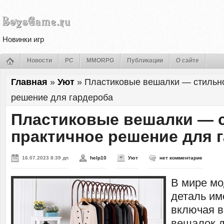
Новинки игр
Новости
PC
MMORPG
Публикации
О сайте
Главная
»
Уют
»
Пластиковые вешалки — стильно
решение для гардероба
Пластиковые вешалки — 
практичное решение для 
16.07.2023 8:39 дп
help10
Уют
нет комментарие
В мире мо
деталь им
включая 
вешалок 