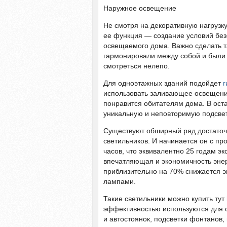
Наружное освещение
Не смотря на декоративную нагрузку
ее функция — создание условий без
освещаемого дома. Важно сделать т
гармонировали между собой и были
смотреться нелепо.
Для одноэтажных зданий подойдет
г
использовать заливающее освещение,
понравится обитателям дома. В ост
уникальную и неповторимую подсветк
Существуют обширный ряд достаточн
светильников. И начинается он с пр
часов, что эквивалентно 25 годам э
впечатляющая и экономичность энер
приблизительно на 70% снижается э
лампами.
Такие светильники можно купить тут
эффективностью используются для о
и автостоянок, подсветки фонтанов,