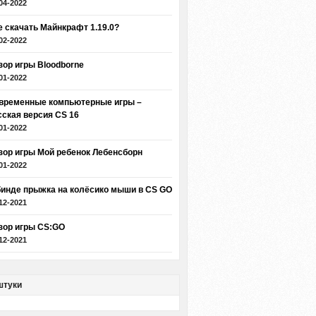
04-2022
е скачать Майнкрафт 1.19.0?
02-2022
зор игры Bloodborne
01-2022
временные компьютерные игры –
сская версия CS 16
01-2022
зор игры Мой ребенок Лебенсборн
01-2022
бинде прыжка на колёсико мыши в CS GO
12-2021
зор игры CS:GO
12-2021
штуки