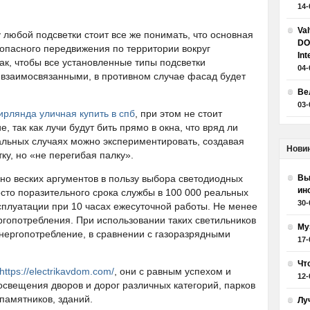
14-
Va
 любой подсветки стоит все же понимать, что основная
DO
опасного передвижения по территории вокруг
Int
ак, чтобы все установленные типы подсветки
04-
 взаимосвязанными, в противном случае фасад будет
Ве
03-
ирлянда уличная купить в спб
, при этом не стоит
 так как лучи будут бить прямо в окна, что вряд ли
альных случаях можно экспериментировать, создавая
Нови
у, но «не перегибая палку».
о веских аргументов в пользу выбора светодиодных
Вы
ин
осто поразительного срока службы в 100 000 реальных
30-
ксплуатации при 10 часах ежесуточной работы. Не менее
гопотребления. При использовании таких светильников
Му
нергопотребление, в сравнении с газоразрядными
17-
Чт
https://electrikavdom.com/
, они с равным успехом и
12-
свещения дворов и дорог различных категорий, парков
 памятников, зданий.
Лу