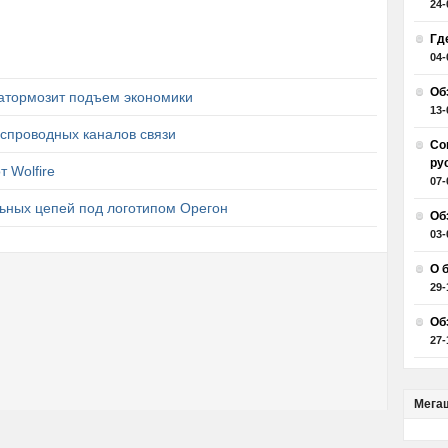
24-
Гд
04-
Об
затормозит подъем экономики
13-
спроводных каналов связи
Со
ру
т Wolfire
07-
ьных цепей под логотипом Орегон
Об
03-
О 
29-
Об
27-
Мега