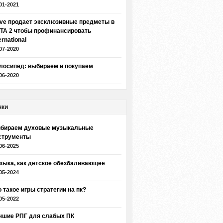
01-2021
lve продает эксклюзивные предметы в
TA 2 чтобы профинансировать
ernational
07-2020
лосипед: выбираем и покупаем
06-2020
нки
бираем духовые музыкальные
струменты
06-2025
зыка, как детское обезбаливающее
05-2024
о такое игры стратегии на пк?
05-2022
чшие РПГ для слабых ПК