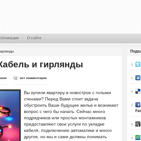
убликации
О сайте
Поде
гирлянды
Кабель и гирлянды
зное
нет комментарие
Вы купили квартиру в новострое с голыми
стенами? Перед Вами стоит задача
обустроить Ваше будущее жилье и возникает
Fa
вопрос с чего бы начать. Сейчас много
подрядчиков или простых монтажников
предоставляют свои услуги по укладке
кабеля, подключению автоматики и много
другое, но мы и сами должны понимать