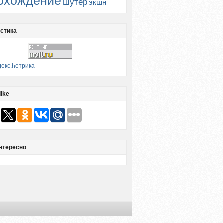
охождение
шутер
экшн
стика
like
нтересно