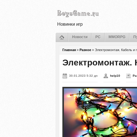
Новинки игр
Новости
PC
MMORPG
П
Главная
»
Разное
»
Электромонтаж. Кабель и 
Электромонтаж. 
30.01.2023 5:32 дп
help10
Ра