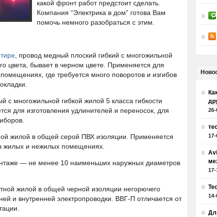
какой фронт работ предстоит сделать.
Компания “Электрика в дом” готова Вам
помочь немного разобраться с этим.
ртире
, провод медный плоский гибкий с многожильной
ого цвета, бывает в черном цвете. Применяется для
Ново
помещениях, где требуется много поворотов и изгибов
окладки.
Как
й с многожильной гибкой жилой 5 класса гибкости
др
тся для изготовления удлинителей и переносок, для
26-
иборов.
те
ой жилой в общей серой ПВХ изоляции. Применяется
17-
 в жилых и нежилых помещениях.
Av
ме
нтаже — не менее 10 наименьших наружных диаметров
17-
Те
тной жилой в общей черной изоляции негорючего
14-
ей и внутренней электропроводки. ВВГ-П отличается от
тации.
Дл