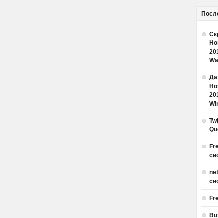
Посл
Ск
Но
20
Wa
Дат
Но
20
Win
Tw
Qu
Fr
си
ne
си
Fr
Bu