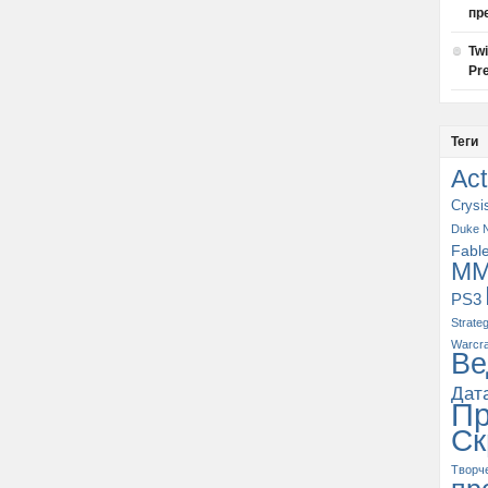
пр
Tw
Pre
Теги
Act
Crysi
Duke 
Fabl
M
PS3
Strate
Warcra
Ве
Дат
П
Ск
Творч