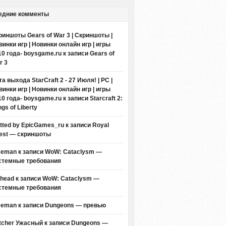
едние комменты
риншоты Gears of War 3 | Скриншоты |
винки игр | Новинки онлайн игр | игры
10 года- boysgame.ru
к записи
Gears of
r 3
а выхода StarCraft 2 - 27 Июля! | PC |
винки игр | Новинки онлайн игр | игры
10 года- boysgame.ru
к записи
Starcraft 2:
gs of Liberty
itted by EpicGames_ru
к записи
Royal
est — скриншоты
eeman к записи
WoW: Cataclysm —
стемные требования
thead к записи
WoW: Cataclysm —
стемные требования
eeman к записи
Dungeons — превью
tcher Ужасный
к записи
Dungeons —