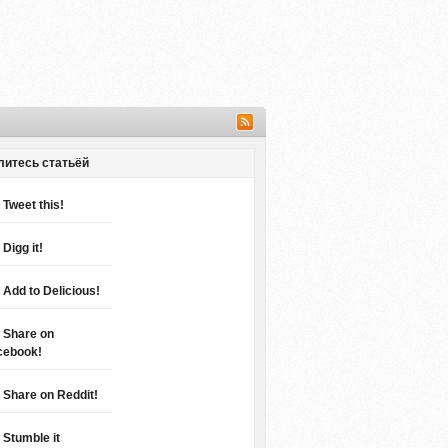
литесь статьёй
Tweet this!
Digg it!
Add to Delicious!
Share on
cebook!
Share on Reddit!
Stumble it