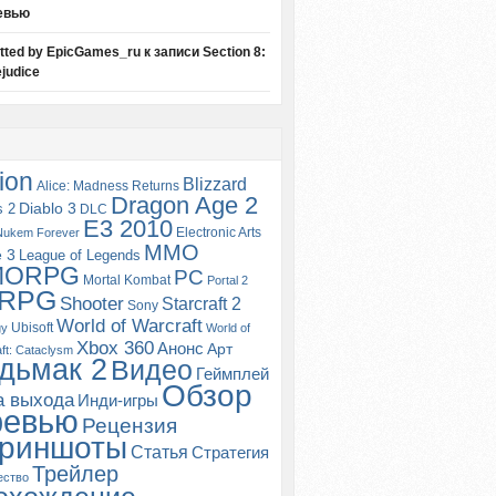
евью
itted by EpicGames_ru
к записи
Section 8:
judice
ion
Blizzard
Alice: Madness Returns
Dragon Age 2
s 2
Diablo 3
DLC
E3 2010
Electronic Arts
Nukem Forever
MMO
e 3
League of Legends
MORPG
PC
Mortal Kombat
Portal 2
RPG
Shooter
Starcraft 2
Sony
World of Warcraft
Ubisoft
gy
World of
Xbox 360
Анонс
Арт
ft: Cataclysm
дьмак 2
Видео
Геймплей
Обзор
а выхода
Инди-игры
ревью
Рецензия
риншоты
Статья
Стратегия
Трейлер
ество